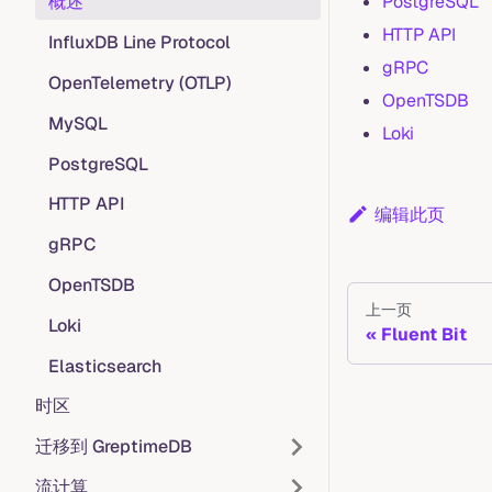
PostgreSQL
概述
HTTP API
InfluxDB Line Protocol
gRPC
OpenTelemetry (OTLP)
OpenTSDB
MySQL
Loki
PostgreSQL
HTTP API
编辑此页
gRPC
OpenTSDB
上一页
Loki
Fluent Bit
Elasticsearch
时区
迁移到 GreptimeDB
流计算