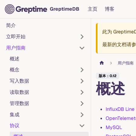
GreptimeDB
主页
博客
简介
此为
Greptim
立即开始
最新的文档请
用户指南
概述
用户指南
概念
版本：0.12
写入数据
概述
读取数据
管理数据
InfluxDB Line
集成
OpenTelemetr
协议
MySQL