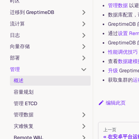
时区
管理数据
以避
迁移到 GreptimeDB
数据库配置，
流计算
GreptimeDB
通过
设置 Rem
日志
GreptimeDB
向量存储
性能调优技巧
部署
查看
数据建模
管理
升级
Grepti
获取集群的
运
概述
容量规划
编辑此页
管理 ETCD
管理数据
灾难恢复
上一页
在安卓平台运
Remote WAL