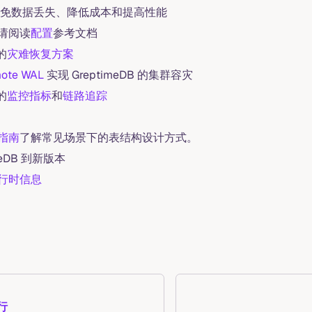
免数据丢失、降低成本和提高性能
请阅读
配置
参考文档
 的
灾难恢复方案
ote WAL
实现 GreptimeDB 的集群容灾
 的
监控指标
和
链路追踪
指南
了解常见场景下的表结构设计方式。
meDB 到新版本
行时信息
行