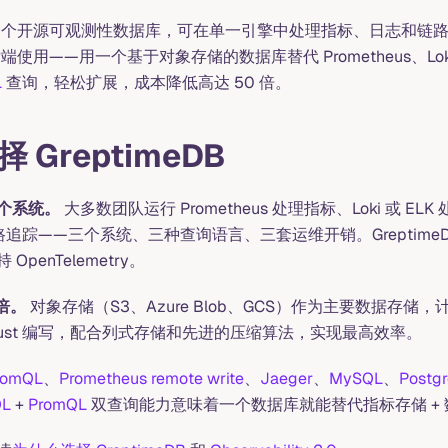
个开源可观测性数据库，可在单一引擎中处理指标、日志和链路
y 后端使用——用一个基于对象存储的数据库替代 Prometheus、Loki 和
L
查询，轻松扩展，成本降低高达 50 倍。
 GreptimeDB
个系统。
大多数团队运行 Prometheus 处理指标、Loki 或 ELK 处
理链路追踪——三个系统、三种查询语言、三套运维开销。Greptim
penTelemetry。
倍。
对象存储（S3、Azure Blob、GCS）作为主要数据存储
ust 编写，配合列式存储和先进的压缩算法，实现最高效率。
romQL
、
Prometheus remote write
、
Jaeger
、
MySQL
、
Postg
QL
+
PromQL
双查询能力意味着一个数据库就能替代指标存储 +