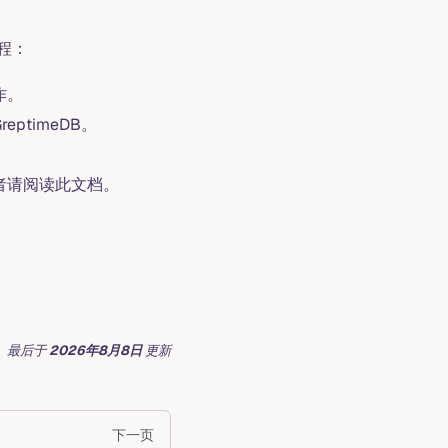
程：
作。
reptimeDB。
发者请阅读此文档。
最后
于
2026年8月8日
更新
下一页