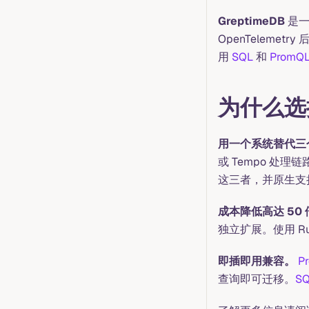
GreptimeDB
是一
OpenTelemetr
用
SQL
和
PromQ
为什么选择
用一个系统替代三
或 Tempo 处
这三者，并原生支持 O
成本降低高达 50 
独立扩展。使用 R
即插即用兼容。
P
查询即可迁移。
S