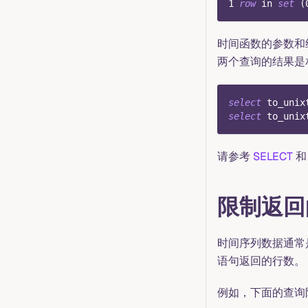
1
row
in
set
(
时间函数的参数和
两个查询的结果是
select
 to_unix
select
 to_unix
请参考
SELECT
限制返回
时间序列数据通常
语句返回的行数。
例如，下面的查询限