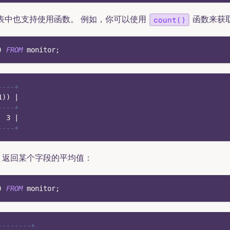
表中也支持使用函数。 例如，你可以使用
函数来获
count()
)
FROM
 monitor
;
----+
1
)
)
|
----+
3
|
----+
返回某个字段的平均值：
)
FROM
 monitor
;
--------+