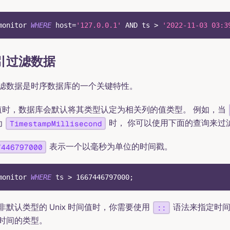
monitor 
WHERE
 host
=
'127.0.0.1'
AND
 ts 
>
'2022-11-03 03:3
引过滤数据
滤数据是时序数据库的一个关键特性。
时间值时，数据库会默认将其类型认定为相关列的值类型。 例如，当
为
时， 你可以使用下面的查询来过
TimestampMillisecond
表示一个以毫秒为单位的时间戳。
7446797000
monitor 
WHERE
 ts 
>
1667446797000
;
默认类型的 Unix 时间值时，你需要使用
语法来指定时间
::
时间的类型。