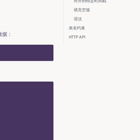
对齐到特定时间戳
填充空值
语法
表名约束
数据：
HTTP API