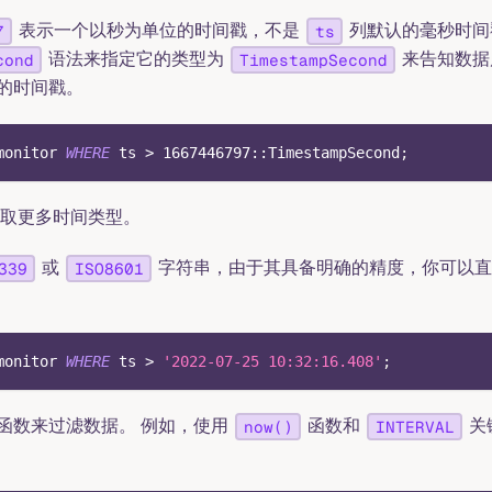
表示一个以秒为单位的时间戳，不是
列默认的毫秒时间
7
ts
语法来指定它的类型为
来告知数
cond
TimestampSecond
的时间戳。
monitor 
WHERE
 ts 
>
1667446797
::TimestampSecond
;
取更多时间类型。
或
字符串，由于其具备明确的精度，你可以直
339
ISO8601
monitor 
WHERE
 ts 
>
'2022-07-25 10:32:16.408'
;
函数来过滤数据。 例如，使用
函数和
关
now()
INTERVAL