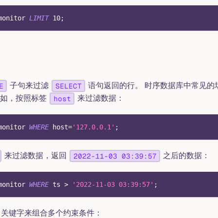
monitor 
LIMIT
10
;
子句来过滤
语句返回的行。 时序数据库中常见的
E
SELECT
例如，按照标签
来过滤数据：
host
monitor 
WHERE
 host
=
'127.0.0.1'
;
来过滤数据，返回
之后的数据：
2022-11-03 03:39:57
monitor 
WHERE
 ts 
>
'2022-11-03 03:39:57'
;
关键字来组合多个约束条件：