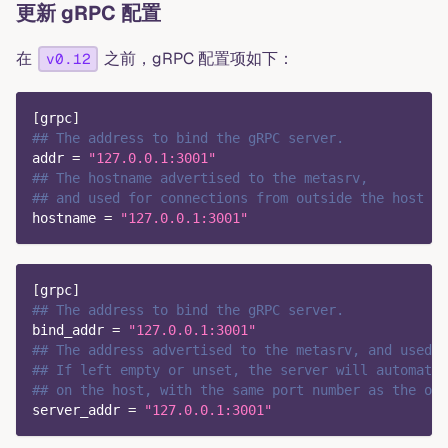
更新 gRPC 配置
在
之前，gRPC 配置项如下：
v0.12
[
grpc
]
## The address to bind the gRPC server.
addr
=
"127.0.0.1:3001"
## The hostname advertised to the metasrv,
## and used for connections from outside the host
hostname
=
"127.0.0.1:3001"
[
grpc
]
## The address to bind the gRPC server.
bind_addr
=
"127.0.0.1:3001"
## The address advertised to the metasrv, and used f
## If left empty or unset, the server will automatic
## on the host, with the same port number as the one
server_addr
=
"127.0.0.1:3001"