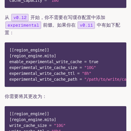
cache_capacity
=
"10G"
从
开始，你不需要在写缓存配置中添加
v0.12
前缀。如果你在
中有如下配
experimental
v0.11
置：
[
[
region_engine
]
]
[
region_engine.mito
]
enable_experimental_write_cache
=
true
experimental_write_cache_size
=
"10G"
experimental_write_cache_ttl
=
"8h"
experimental_write_cache_path
=
"/path/to/write/cach
你需要将其更改为：
[
[
region_engine
]
]
[
region_engine.mito
]
write_cache_size
=
"10G"