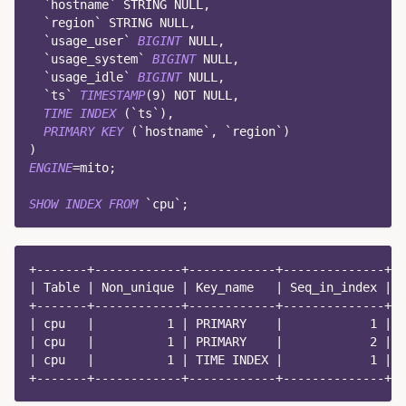
`
hostname
`
 STRING 
NULL
,
`
region
`
 STRING 
NULL
,
`
usage_user
`
BIGINT
NULL
,
`
usage_system
`
BIGINT
NULL
,
`
usage_idle
`
BIGINT
NULL
,
`
ts
`
TIMESTAMP
(
9
)
NOT
NULL
,
TIME
INDEX
(
`
ts
`
)
,
PRIMARY
KEY
(
`
hostname
`
,
`
region
`
)
)
ENGINE
=
mito
;
SHOW
INDEX
FROM
`
cpu
`
;
+-------+------------+------------+--------------+--
| Table | Non_unique | Key_name   | Seq_in_index | C
+-------+------------+------------+--------------+--
| cpu   |          1 | PRIMARY    |            1 | h
| cpu   |          1 | PRIMARY    |            2 | r
| cpu   |          1 | TIME INDEX |            1 | t
+-------+------------+------------+--------------+--