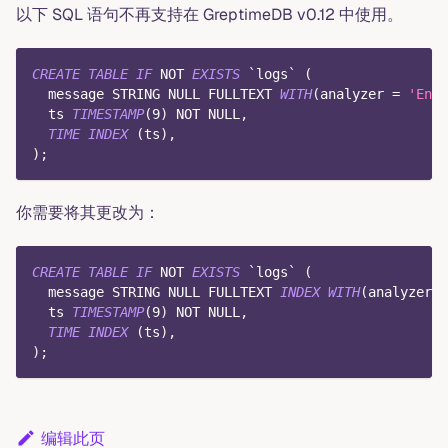
以下 SQL 语句不再支持在 GreptimeDB v0.12 中使用。
CREATE
TABLE
IF
NOT
EXISTS
`
logs
`
(
  message STRING 
NULL
 FULLTEXT 
WITH
(
analyzer 
=
'Engl
  ts 
TIMESTAMP
(
9
)
NOT
NULL
,
TIME
INDEX
(
ts
)
,
)
;
你需要将其更改为：
CREATE
TABLE
IF
NOT
EXISTS
`
logs
`
(
  message STRING 
NULL
 FULLTEXT 
INDEX
WITH
(
analyzer 
=
  ts 
TIMESTAMP
(
9
)
NOT
NULL
,
TIME
INDEX
(
ts
)
,
)
;
编辑此页