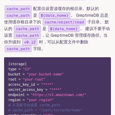
配置仅设置读缓存的根目录。默认的
cache_path
是
。 GreptimeDB 总是
cache_path
${data_home}
使用缓存根目录下的
子目录。 默
cache/object/read
认的
是
。 建议不要手动
cache_path
${data_home}
设置
，让 GreptimeDB 管理缓存路径。当
cache_path
你升级到
时，可以从配置文件中删除
v0.12
字段。
cache_path
[
storage
]
type
=
"S3"
bucket
=
"your-bucket-name"
root
=
"your-root"
access_key_id
=
"****"
secret_access_key
=
"****"
endpoint
=
"https://s3.amazonaws.com/"
region
=
"your-region"
# 不需要手动设置 cache_path
# cache_path = "/path/to/cache/home"