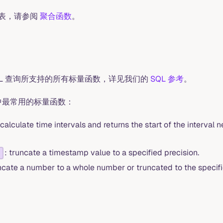
表，请参阅
聚合函数
。
 SQL 查询所支持的所有标量函数，详见我们的
SQL 参考
。
w 中最常用的标量函数：
 calculate time intervals and returns the start of the interval 
: truncate a timestamp value to a specified precision.
uncate a number to a whole number or truncated to the specif