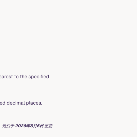
nearest to the specified
ied decimal places.
最后
于
2026年8月6日
更新