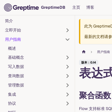
GreptimeDB
主页
博客
简介
此为
Greptim
立即开始
最新的文档请
用户指南
概述
用户指南
基础概念
版本：0.14
写入数据
表达
查询数据
管理数据
聚合函数
集成
协议
Flow 支持标准