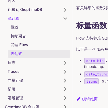
时区
有关详细的函数列
迁移到 GreptimeDB
流计算
标量函数
概述
持续聚合
Flow 支持标准
管理 Flow
以下是一些 flo
表达式
:
date_bin
日志
timestamp.
Traces
date_trunc
向量存储
: tr
trunc
部署
运维管理
编辑此页
GreptimeDB 企业版