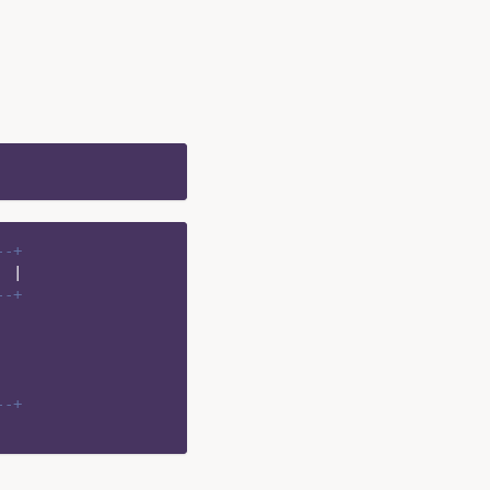
--+
|
--+
--+