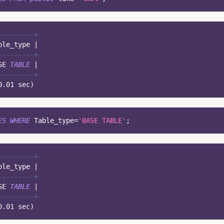
---------+
ble_type 
|
---------+
SE 
TABLE
|
---------+
0.01
 sec
)
ES
WHERE
 Table_type
=
'BASE TABLE'
;
---------+
ble_type 
|
---------+
SE 
TABLE
|
---------+
0.01
 sec
)