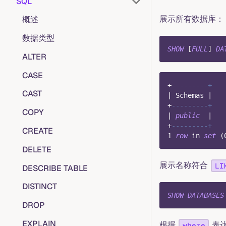
SQL
展示所有数据库：
概述
数据类型
SHOW
[
FULL
]
DA
ALTER
CASE
+
---------+
CAST
|
 Schemas 
|
+
---------+
COPY
|
public
|
+
---------+
CREATE
1
row
in
set
(
DELETE
展示名称符合
LI
DESCRIBE TABLE
DISTINCT
SHOW
DATABASES
DROP
EXPLAIN
根据
表
where