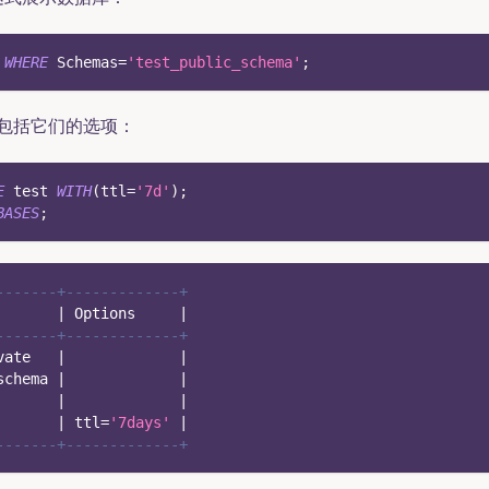
WHERE
 Schemas
=
'test_public_schema'
;
包括它们的选项：
E
 test 
WITH
(
ttl
=
'7d'
)
;
BASES
;
-------+-------------+
|
 Options     
|
-------+-------------+
vate   
|
|
schema 
|
|
|
|
       
|
 ttl
=
'7days'
|
-------+-------------+