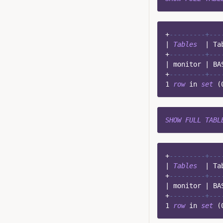
+
---------+---
|
Tables
|
 Ta
+
---------+---
|
 monitor 
|
 BA
+
---------+---
1
row
in
set
(
SHOW
FULL
TABL
+
---------+---
|
Tables
|
 Ta
+
---------+---
|
 monitor 
|
 BA
+
---------+---
1
row
in
set
(