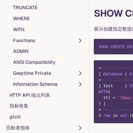
TRUNCATE
SHOW C
WHERE
展示创建指定数据
WITH
Functions
SHOW
CREATE
DA
ADMIN
ANSI Compatibility
+
----------+--
Greptime Private
|
Database
|
C
+
----------+--
Information Schema
|
 test     
|
C
WITH
(
HTTP API 端点列表
  ttl 
=
'7days
)
|
指标收集
+
----------+--
1
row
in
set
(
gtctl
贡献者指南