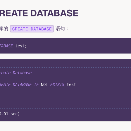
REATE DATABASE
库的
语句：
CREATE DATABASE
TABASE
 test
;
--------------------------------------------------------
reate
Database
--------------------------------------------------------
REATE
DATABASE
IF
NOT
EXISTS
 test
'
--------------------------------------------------------
0.01
 sec
)