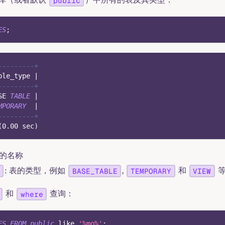
public
ES
;
---------+
ble_type 
|
---------+
SE 
TABLE
|
MPORARY
|
---------+
(
0.00
 sec
)
表的名称
: 表的类型，例如
,
和
等
BASE_TABLE
TEMPORARY
VIEW
和
查询：
where
ES
FROM
public
like
'%mo%'
;