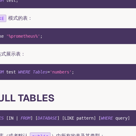
OM
 test
;
模式的表：
KE
ke
'%prometheus%'
;
达式展示表：
OM
 test 
WHERE
Tables
=
'numbers'
;
ULL TABLES
ES
[
IN
|
FROM
]
[
DATABASE
]
[
LIKE
 pattern
]
[
WHERE
 query
]
库（或者默认
）中所有的表及其类型：