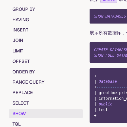
GROUP BY
SHOW
DATABASES
HAVING
INSERT
展示所有数据库，
JOIN
CREATE
DATABAS
LIMIT
SHOW
FULL
DATA
OFFSET
ORDER BY
+
-------------
|
Database
RANGE QUERY
+
-------------
REPLACE
|
 greptime_pri
|
 information_
SELECT
|
public
|
 test        
SHOW
+
-------------
TQL