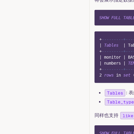
SHOW
FULL
TABL
+
---------+---
|
Tables
|
 Ta
+
---------+---
|
 monitor 
|
 BA
|
 numbers 
|
TE
+
---------+---
2
rows
in
set
: 
Tables
Table_type
同样也支持
like
SHOW
FULL
TABL