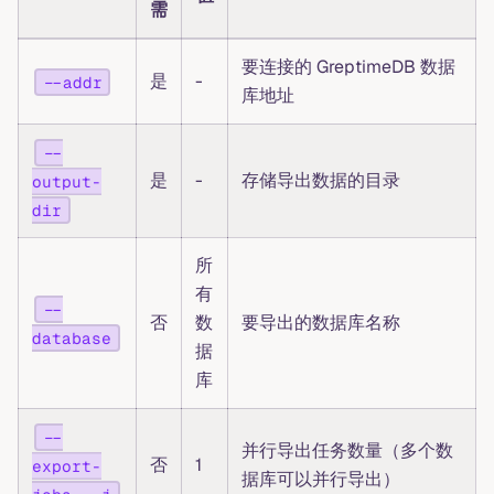
需
要连接的 GreptimeDB 数据
是
-
--addr
库地址
--
是
-
存储导出数据的目录
output-
dir
所
有
--
否
数
要导出的数据库名称
database
据
库
--
并行导出任务数量（多个数
否
1
export-
据库可以并行导出）