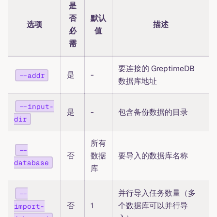
是
否
默认
选项
描述
必
值
需
要连接的 GreptimeDB
是
-
--addr
数据库地址
--input-
是
-
包含备份数据的目录
dir
所有
--
否
数据
要导入的数据库名称
database
库
并行导入任务数量（多
--
否
1
个数据库可以并行导
import-