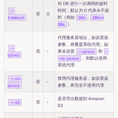
对 DB 进行一次调用的超时
时间，默认为 0 代表永不超
--
否
0
时（例如
,
timeout
30s
10min
）
20s
代理服务器地址，如设置该
参数，将覆盖系统代理。如
--
否
-
果未设置
和
--proxy
-
proxy
，则默认使用
-no-proxy
系统代理
禁用代理服务器，如设置该
--no-
否
-
参数，将完全不使用代理
proxy
是否导出数据到 Amazon
否
-
--s3
S3