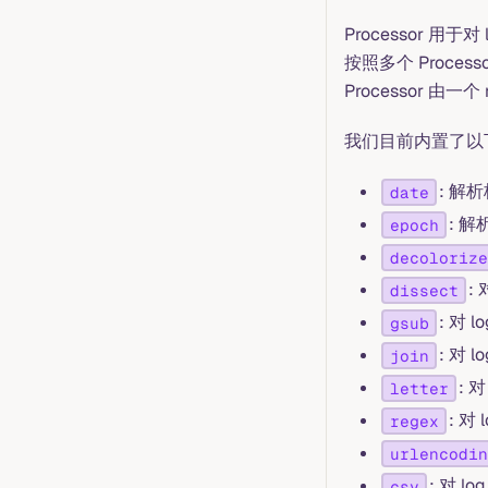
Processor 用
按照多个 Proces
Processor 由
我们目前内置了以下几
: 
date
: 
epoch
decolorize
:
dissect
: 对
gsub
: 对 
join
: 
letter
: 
regex
urlencodin
: 对 
csv