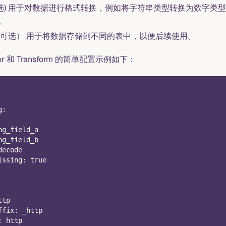
rm(可选) 用于对数据进行格式转换，例如将字符串类型转换为数字
。
uffix（可选） 用于将数据存储到不同的表中，以便后续使用。
or 和 Transform 的简单配置示例如下：
g
:
ng_field_a
ng_field_b
decode
issing
:
true
ttp
ffix
:
 _http
:
 http