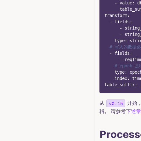
-
value
:
 d
table_su
transform
:
-
fields
:
-
 string
-
 string
type
:
 stri
# 写入的数据必须
-
fields
:
-
 reqTim
# epoch
type
:
 epoc
index
:
 tim
table_suffix
:
 
从
开始，
v0.15
辑。 请参考
下述章
Process