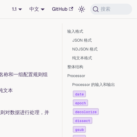
1.1
中文
GitHub
搜索
输入格式
JSON 格式
NDJSON 格式
纯文本格式
整体结构
唯一的名称和一组配置规则组
Processor
Processor 的输入和输出
纯文本
date
epoch
的规则对数据进行处理，并
decolorize
dissect
gsub