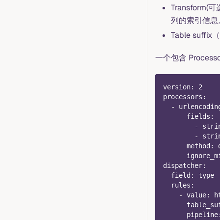
Transfo
列的索引信息
Table s
一个包含 Process
version
:
2
processors
:
-
urlencodin
fields
:
-
 stri
-
 stri
method
:
 
ignore_m
dispatcher
:
field
:
 type
rules
:
-
value
:
 h
table_su
pipeline