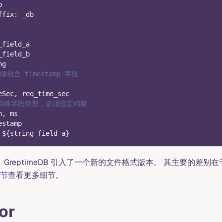
b
ffix
:
 _db
_field_a
_field_b
ng
包含 timestamp 字段
eSec
,
 req_time_sec
 是特殊字段类型，必须指定精度
h
,
 ms
estamp
_$
{
string_field_a
}
 GreptimeDB 引入了一个新的文件格式版本。 其主要的差别在于 T
节
查看更多细节。
or