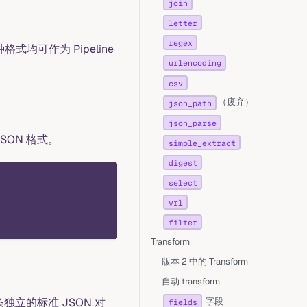
join
letter
regex
格式均可作为 Pipeline
urlencoding
csv
（废弃）
json_path
json_parse
SON 格式。
simple_extract
digest
select
vrl
filter
Transform
版本 2 中的 Transform
自动 transform
字段
立的标准 JSON 对
fields