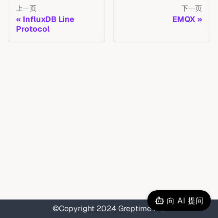
上一页
下一页
InfluxDB Line
EMQX
Protocol
向 AI 提问
©Copyright 2024 Greptime Inc.