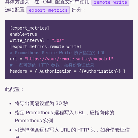
具体方法为，在 TOML 配置文件中使用
remote_write
选项配置
部分：
export_metrics
[
export_metrics
]
enable
=
true
write_interval
=
"30s"
[
export_metrics.remote_write
]
# Prometheus Remote-Write 协议指定的 URL
url
=
"https://your/remote_write/endpoint"
# 一些可选的 HTTP 参数，如身份验证信息
headers
=
{
Authorization
=
{
{
Authorization
}
}
}
此配置：
将导出间隔设置为 30 秒
指定 Prometheus 远程写入 URL，应指向你的
Prometheus 实例
可选择包含远程写入 URL 的 HTTP 头，如身份验证信
息