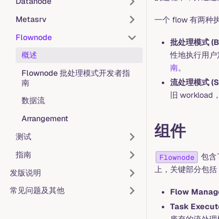
Datanode
Metasrv
一个 flow 有两
Flownode
批处理模式 (Ba
概述
性地执行用户定
南
。
Flownode 批处理模式开发者指
流处理模式 (S
南
旧 workloa
数据流
Arrangement
组件
测试
指南
包含
Flownode
上，关键部分包括
发版说明
常见问题及其他
Flow Manag
Task Execut