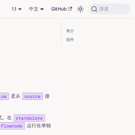
1.1
中文
GitHub
搜索
简介
组件
是从
接
low
source
式。在
standalone
运行在单独
Flownode