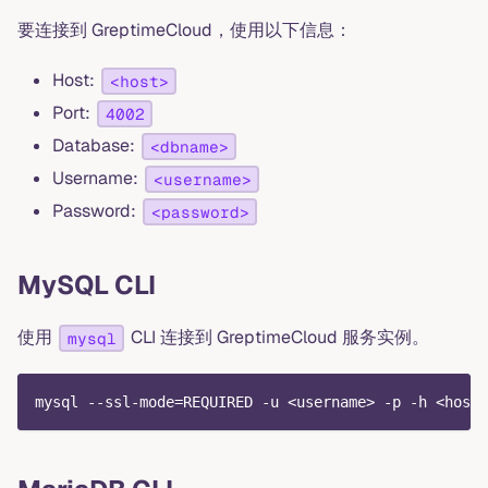
要连接到 GreptimeCloud，使用以下信息：
Host:
<host>
Port:
4002
Database:
<dbname>
Username:
<username>
Password:
<password>
MySQL CLI
使用
CLI 连接到 GreptimeCloud 服务实例。
mysql
mysql --ssl-mode=REQUIRED -u <username> -p -h <host>