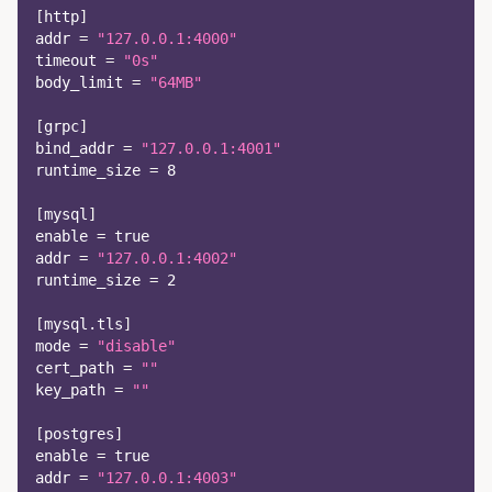
[
http
]
addr
=
"127.0.0.1:4000"
timeout
=
"0s"
body_limit
=
"64MB"
[
grpc
]
bind_addr
=
"127.0.0.1:4001"
runtime_size
=
8
[
mysql
]
enable
=
true
addr
=
"127.0.0.1:4002"
runtime_size
=
2
[
mysql.tls
]
mode
=
"disable"
cert_path
=
""
key_path
=
""
[
postgres
]
enable
=
true
addr
=
"127.0.0.1:4003"