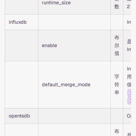
runtime_size
数
2
influxdb
Inf
布
是否
enable
尔
Inf
值
In
字
用的
default_merge_mode
符
值
串
la
la
opentsdb
Op
布
是否