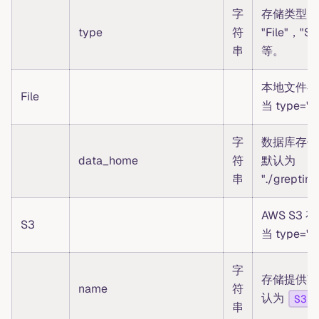
字
存储类型，
type
符
"File"，"S3
串
等。
本地文件存
File
当 type="F
字
数据库存储
data_home
符
默认为
串
"./greptim
AWS S3
S3
当 type="
字
存储提供商
name
符
认为
S3
串