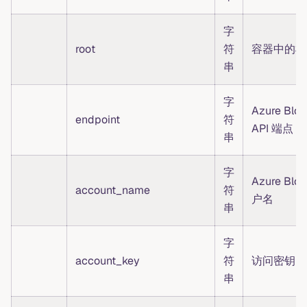
字
root
符
容器中的根
串
字
Azure Bl
endpoint
符
API 端点
串
字
Azure Bl
account_name
符
户名
串
字
account_key
符
访问密钥
串