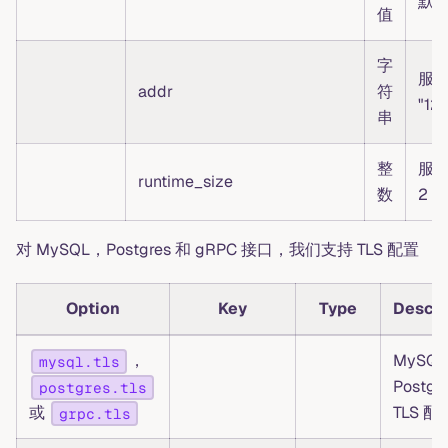
默认
值
字
服
addr
符
"127
串
整
服
runtime_size
数
2
对 MySQL，Postgres 和 gRPC 接口，我们支持 TLS 配置
Option
Key
Type
Descri
，
MySQL
mysql.tls
Postgr
postgres.tls
或
TLS 配
grpc.tls