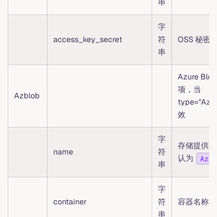
串
字
access_key_secret
符
OSS 秘密
串
Azure Bl
项，当
Azblob
type="Azb
效
字
存储提供商
name
符
认为
Azb
串
字
container
符
容器名称
串