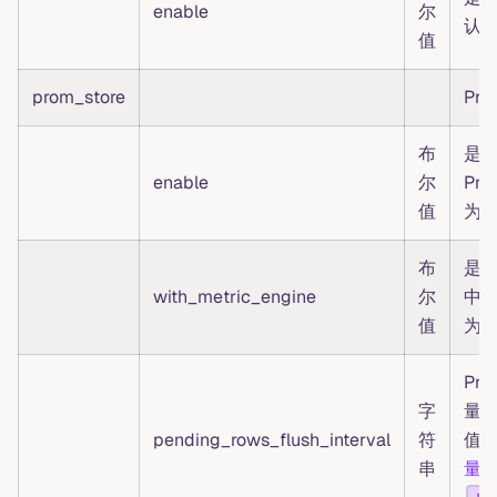
enable
尔
认为 
值
prom_store
Pr
布
是否
enable
尔
Pr
值
为 t
布
是否
with_metric_engine
尔
中使
值
为 t
Pro
字
量
pending_rows_flush_interval
符
值
串
量