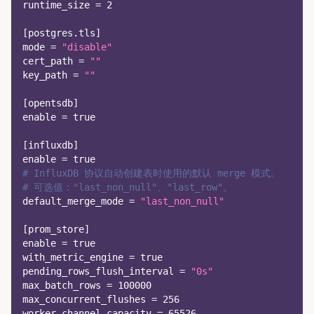
runtime_size
=
2
[
postgres.tls
]
mode
=
"disable"
cert_path
=
""
key_path
=
""
[
opentsdb
]
enable
=
true
[
influxdb
]
enable
=
true
# InfluxDB 协议自动创建表时使用的默认 merge 模式。
# 可选值："last_non_null"、"last_row"。
default_merge_mode
=
"last_non_null"
[
prom_store
]
enable
=
true
with_metric_engine
=
true
pending_rows_flush_interval
=
"0s"
max_batch_rows
=
100000
max_concurrent_flushes
=
256
worker_channel_capacity
=
65526