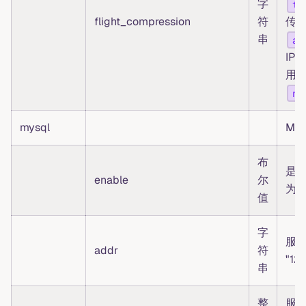
字
tr
flight_compression
符
传输
串
ar
IP
用
no
mysql
My
布
是否
enable
尔
为 t
值
字
服
addr
符
"127
串
整
服