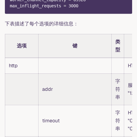
max_inflight_requests
=
3000
下表描述了每个选项的详细信息：
类
选项
键
型
http
HT
字
服
addr
符
"127
串
字
HT
timeout
符
"0
串
"0