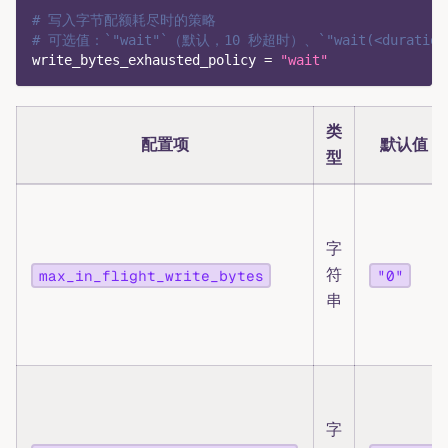
# 写入字节配额耗尽时的策略
# 可选值：`"wait"`（默认，10 秒超时）、`"wait(<duration>
write_bytes_exhausted_policy
=
"wait"
类
配置项
默认值
型
字
符
max_in_flight_write_bytes
"0"
串
字