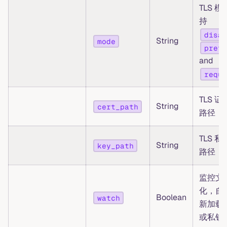
TLS 
持
disab
String
mode
prefe
and
requi
TLS 
String
cert_path
路径
TLS 
String
key_path
路径
监控文
化，自
Boolean
watch
新加载
或私钥