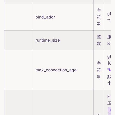
字
gR
bind_addr
符
"127
串
整
服
runtime_size
数
8
gR
字
长
max_connection_age
符
"M
串
默认
小时
Fro
压
no