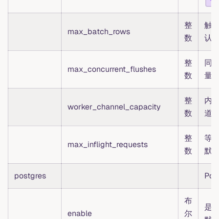
"0
整
触
max_batch_rows
数
认为
整
同
max_concurrent_flushes
数
量，
整
内部
worker_channel_capacity
数
道容
整
等
max_inflight_requests
数
默认
postgres
Po
布
是否
enable
尔