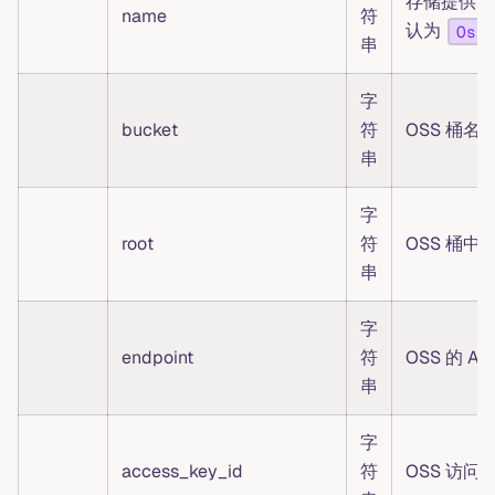
存储提供商
name
符
认为
Oss
串
字
bucket
符
OSS 桶名
串
字
root
符
OSS 桶中
串
字
endpoint
符
OSS 的 AP
串
字
access_key_id
符
OSS 访问密