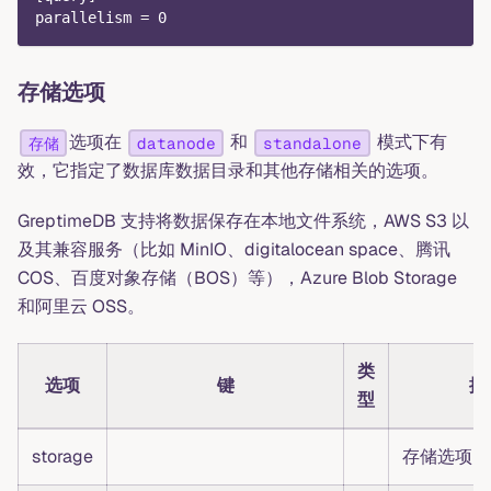
parallelism
=
0
存储选项
选项在
和
模式下有
存储
datanode
standalone
效，它指定了数据库数据目录和其他存储相关的选项。
GreptimeDB 支持将数据保存在本地文件系统，AWS S3 以
及其兼容服务（比如 MinIO、digitalocean space、腾讯
COS、百度对象存储（BOS）等），Azure Blob Storage
和阿里云 OSS。
类
选项
键
描
型
storage
存储选项