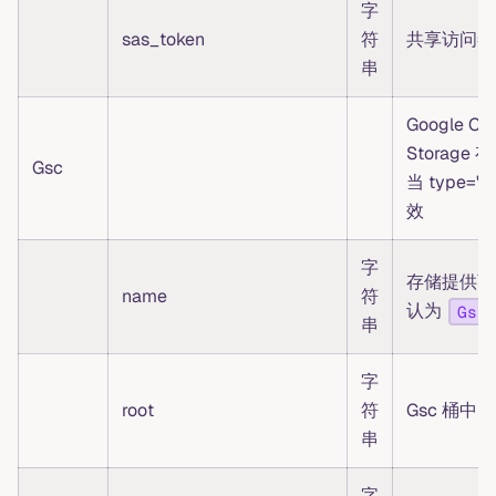
字
sas_token
符
共享访问签
串
Google Cl
Storage
Gsc
当 type="
效
字
存储提供商
name
符
认为
Gsc
串
字
root
符
Gsc 桶中
串
字