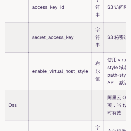
access_key_id
符
S3 访问密钥
串
字
secret_access_key
符
S3 秘密访
串
使用 virtual
布
style 域
enable_virtual_host_style
尔
path-sty
值
API，默认为 
阿里云 OS
Oss
项，当 type
时有效
字