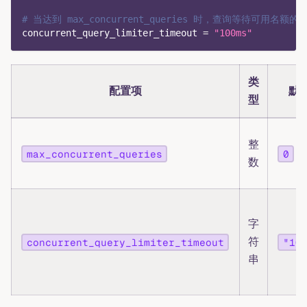
# 当达到 max_concurrent_queries 时，查询等待可用名额
concurrent_query_limiter_timeout
=
"100ms"
类
配置项
默
型
整
max_concurrent_queries
0
数
字
符
concurrent_query_limiter_timeout
"10
串