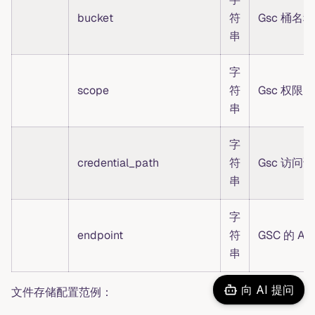
bucket
符
Gsc 桶名称
串
字
scope
符
Gsc 权限
串
字
credential_path
符
Gsc 访问
串
字
endpoint
符
GSC 的 AP
串
向 AI 提问
文件存储配置范例：