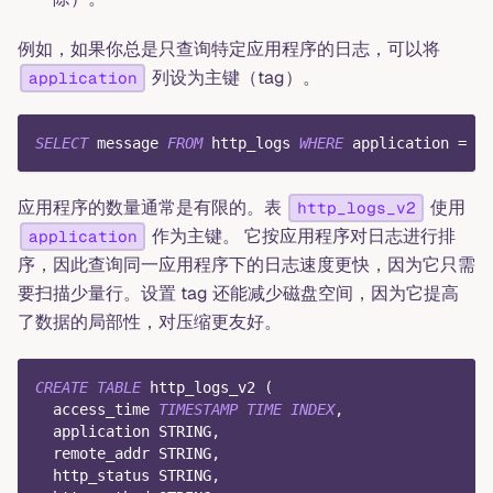
例如，如果你总是只查询特定应用程序的日志，可以将
列设为主键（tag）。
application
SELECT
 message 
FROM
 http_logs 
WHERE
 application 
=
'g
应用程序的数量通常是有限的。表
使用
http_logs_v2
作为主键。 它按应用程序对日志进行排
application
序，因此查询同一应用程序下的日志速度更快，因为它只需
要扫描少量行。设置 tag 还能减少磁盘空间，因为它提高
了数据的局部性，对压缩更友好。
CREATE
TABLE
 http_logs_v2 
(
  access_time 
TIMESTAMP
TIME
INDEX
,
  application STRING
,
  remote_addr STRING
,
  http_status STRING
,