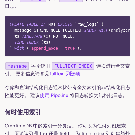
日志。
CREATE
TABLE
IF
NOT
EXISTS
`
raw_logs
`
(
  message STRING 
NULL
 FULLTEXT 
INDEX
WITH
(
analyzer 
=
  ts 
TIMESTAMP
(
9
)
NOT
NULL
,
TIME
INDEX
(
ts
)
,
)
with
(
'append_mode'
=
'true'
)
;
字段使用
选项进行全文索
message
FULLTEXT INDEX
引。 更多信息请参见
fulltext 列选项
。
存储和查询结构化日志通常比带有全文索引的非结构化日志
性能更好。 建议
使用 Pipeline
将日志转换为结构化日志。
何时使用索引
GreptimeDB 中的索引十分灵活。 你可以为任何列创建索
引，无论该列是 tag 还是 field。 为 time index 列创建额外