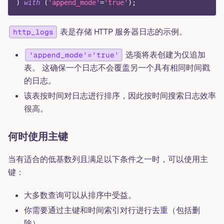
)
with
(
'append_mode'
=
'true'
)
;
表是存储 HTTP 服务器日志的示例。
http_logs
选项将表创建为仅追加
'append_mode'='true'
表。 这确保一个日志不会覆盖另一个具有相同时间戳
的日志。
该表按时间对日志进行排序，因此按时间搜索日志效率
很高。
何时使用主键
当有适合的低基数列且满足以下条件之一时，可以使用主
键：
大多数查询可以从排序中受益。
你需要通过主键和时间索引对行进行去重（包括删
除）。