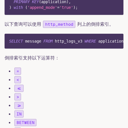
PRIMARY
KEY
(
application
)
,
)
with
(
'append_mode'
=
'true'
)
;
以下查询可以使用
列上的倒排索引。
http_method
SELECT
 message 
FROM
 http_logs_v3 
WHERE
 application 
=
倒排索引支持以下运算符：
=
<
<=
>
>=
IN
BETWEEN