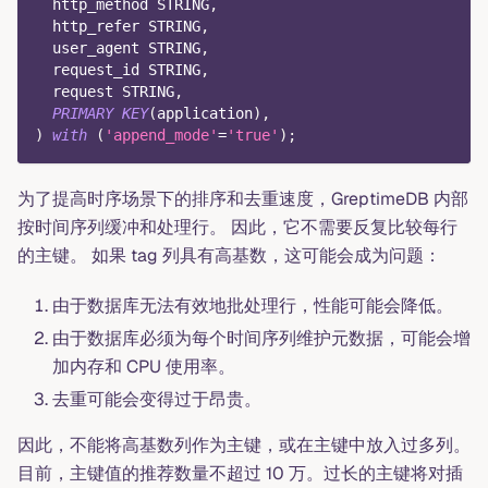
  http_method STRING
,
  http_refer STRING
,
  user_agent STRING
,
  request_id STRING
,
  request STRING
,
PRIMARY
KEY
(
application
)
,
)
with
(
'append_mode'
=
'true'
)
;
为了提高时序场景下的排序和去重速度，GreptimeDB 内部
按时间序列缓冲和处理行。 因此，它不需要反复比较每行
的主键。 如果 tag 列具有高基数，这可能会成为问题：
由于数据库无法有效地批处理行，性能可能会降低。
由于数据库必须为每个时间序列维护元数据，可能会增
加内存和 CPU 使用率。
去重可能会变得过于昂贵。
因此，不能将高基数列作为主键，或在主键中放入过多列。
目前，主键值的推荐数量不超过 10 万。过长的主键将对插