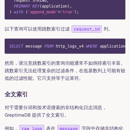
  request STRING
,
PRIMARY
KEY
(
application
)
,
)
with
(
'append_mode'
=
'true'
)
;
以下查询可以使用跳数索引过滤
列。
request_id
SELECT
 message 
FROM
 http_logs_v4 
WHERE
 application 
=
然而，请注意跳数索引的查询功能通常不如倒排索引丰富。
跳数索引无法处理复杂的过滤条件，在低基数列上可能有较
低的过滤性能。它只支持等于运算符。
全文索引
对于需要分词和按术语搜索的非结构化日志消息，
GreptimeDB 提供了全文索引。
例如，
表在
字段中存储非结构化
raw_logs
message