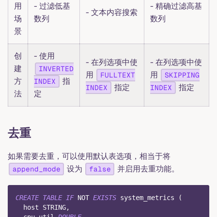
用
- 过滤低基
- 精确过滤高基
- 文本内容搜索
场
数列
数列
景
创
- 使用
- 在列选项中使
- 在列选项中使
建
INVERTED
用
用
FULLTEXT
SKIPPING
方
指
INDEX
指定
指定
INDEX
INDEX
法
定
去重
如果需要去重，可以使用默认表选项，相当于将
设为
并启用去重功能。
append_mode
false
CREATE
TABLE
IF
NOT
EXISTS
 system_metrics 
(
  host STRING
,
  cpu_util 
DOUBLE
,