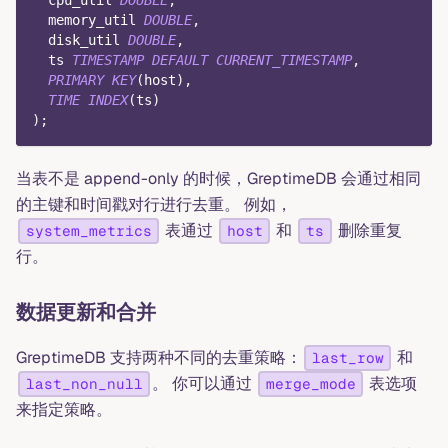
  memory_util 
DOUBLE
,
  disk_util 
DOUBLE
,
  ts 
TIMESTAMP
DEFAULT
CURRENT_TIMESTAMP
,
PRIMARY
KEY
(
host
)
,
TIME
INDEX
(
ts
)
)
;
当表不是 append-only 的时候，GreptimeDB 会通过相同
的主键和时间戳对行进行去重。 例如，
表通过
和
删除重复
system_metrics
host
ts
行。
数据更新和合并
GreptimeDB 支持两种不同的去重策略：
和
last_row
。 你可以通过
表选项
last_non_null
merge_mode
来指定策略。