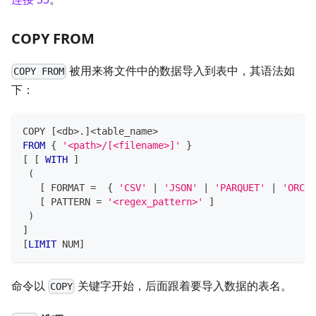
COPY FROM
被用来将文件中的数据导入到表中，其语法如
COPY FROM
下：
COPY 
[
<
db
>
.
]
<
table_name
>
FROM
 { 
'<path>/[<filename>]'
 }
[
[
WITH
]
(
[
 FORMAT 
=
  { 
'CSV'
|
'JSON'
|
'PARQUET'
|
'ORC'
 
[
 PATTERN 
=
'<regex_pattern>'
]
)
]
[
LIMIT
 NUM
]
命令以
关键字开始，后面跟着要导入数据的表名。
COPY