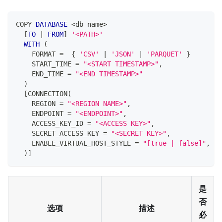
COPY 
DATABASE
<
db_name
>
[
TO
|
FROM
]
'<PATH>'
WITH
(
    FORMAT 
=
  { 
'CSV'
|
'JSON'
|
'PARQUET'
 } 
    START_TIME 
=
"<START TIMESTAMP>"
,
    END_TIME 
=
"<END TIMESTAMP>"
)
[
CONNECTION
(
    REGION 
=
"<REGION NAME>"
,
    ENDPOINT 
=
"<ENDPOINT>"
,
    ACCESS_KEY_ID 
=
"<ACCESS KEY>"
,
    SECRET_ACCESS_KEY 
=
"<SECRET KEY>"
,
    ENABLE_VIRTUAL_HOST_STYLE 
=
"[true | false]"
,
)
]
是
否
选项
描述
必