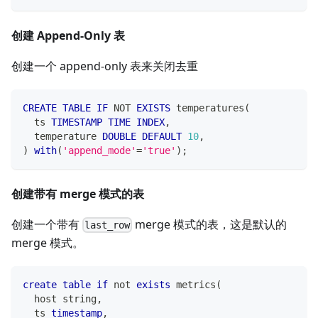
创建 Append-Only 表
创建一个 append-only 表来关闭去重
CREATE
TABLE
IF
NOT
EXISTS
 temperatures
(
  ts 
TIMESTAMP
TIME
INDEX
,
  temperature 
DOUBLE
DEFAULT
10
,
)
with
(
'append_mode'
=
'true'
)
;
创建带有 merge 模式的表
创建一个带有
merge 模式的表，这是默认的
last_row
merge 模式。
create
table
if
not
exists
 metrics
(
  host string
,
  ts 
timestamp
,