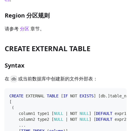
Region 分区规则
请参考
分区
章节。
CREATE EXTERNAL TABLE
Syntax
在
或当前数据库中创建新的文件外部表：
db
CREATE
 EXTERNAL 
TABLE
[
IF
NOT
EXISTS
]
[
db
.
]
table_nam
[
(
    column1 type1 
[
NULL
|
NOT
NULL
]
[
DEFAULT
 expr1
]
    column2 type2 
[
NULL
|
NOT
NULL
]
[
DEFAULT
 expr2
]
.
.
.
[
TIME
INDEX
(
column
)
]
,