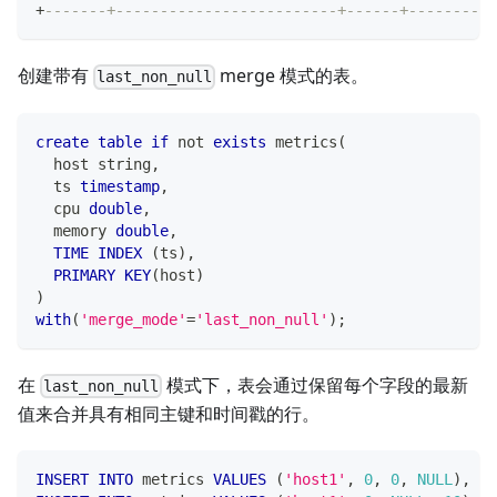
+
-------+-------------------------+------+--------+
创建带有
merge 模式的表。
last_non_null
create
table
if
not
exists
 metrics
(
  host string
,
  ts 
timestamp
,
  cpu 
double
,
  memory 
double
,
TIME
INDEX
(
ts
)
,
PRIMARY
KEY
(
host
)
)
with
(
'merge_mode'
=
'last_non_null'
)
;
在
模式下，表会通过保留每个字段的最新
last_non_null
值来合并具有相同主键和时间戳的行。
INSERT
INTO
 metrics 
VALUES
(
'host1'
,
0
,
0
,
NULL
)
,
(
'