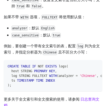
case_sensitive
持
和
。
true
false
如果不带
选项，
将使用默认值：
WITH
FULLTEXT
：默认
analyzer
English
：默认
case_sensitive
true
例如，要创建一个带有全文索引的表，配置
列为全文
log
索引，并指定分析器为
且不区分大小写：
Chinese
CREATE
TABLE
IF
NOT
EXISTS
 logs
(
  host STRING 
PRIMARY
KEY
,
  log STRING FULLTEXT 
WITH
(
analyzer 
=
'Chinese'
,
 cas
  ts 
TIMESTAMP
TIME
INDEX
)
;
更多关于全文索引和全文搜索的使用，请参阅
日志查询文
档
。