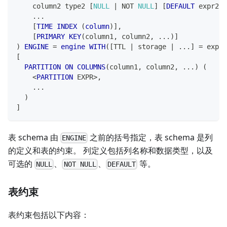
    column2 type2 
[
NULL
|
NOT
NULL
]
[
DEFAULT
 expr2
]
.
.
.
[
TIME
INDEX
(
column
)
]
,
[
PRIMARY
KEY
(
column1
,
 column2
,
.
.
.
)
]
)
ENGINE
=
engine
WITH
(
[
TTL 
|
 storage 
|
.
.
.
]
=
 expr
,
[
PARTITION
ON
COLUMNS
(
column1
,
 column2
,
.
.
.
)
(
<
PARTITION
 EXPR
>
,
.
.
.
)
]
表 schema 由
之前的括号指定，表 schema 是列
ENGINE
的定义和表的约束。 列定义包括列名称和数据类型，以及
可选的
、
、
等。
NULL
NOT NULL
DEFAULT
表约束
表约束包括以下内容：