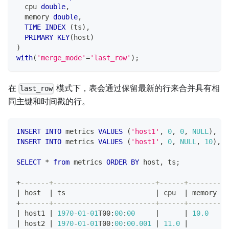
  cpu 
double
,
  memory 
double
,
TIME
INDEX
(
ts
)
,
PRIMARY
KEY
(
host
)
)
with
(
'merge_mode'
=
'last_row'
)
;
在
模式下，表会通过保留最新的行来合并具有相
last_row
同主键和时间戳的行。
INSERT
INTO
 metrics 
VALUES
(
'host1'
,
0
,
0
,
NULL
)
,
(
'
INSERT
INTO
 metrics 
VALUES
(
'host1'
,
0
,
NULL
,
10
)
,
(
SELECT
*
from
 metrics 
ORDER
BY
 host
,
 ts
;
+
-------+-------------------------+------+--------+
|
 host  
|
 ts                      
|
 cpu  
|
 memory 
|
+
-------+-------------------------+------+--------+
|
 host1 
|
1970
-
01
-
01
T00:
00
:
00
|
|
10.0
|
|
 host2 
|
1970
-
01
-
01
T00:
00
:
00.001
|
11.0
|
|