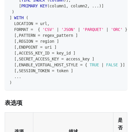
[
PRIMARY
KEY
(
column1
,
 column2
,
.
.
.
)
]
)
]
WITH
(
  LOCATION 
=
 url
,
  FORMAT 
=
  { 
'CSV'
|
'JSON'
|
'PARQUET'
|
'ORC'
 }
[
,
PATTERN 
=
 regex_pattern 
]
[
,
REGION 
=
 region 
]
[
,
ENDPOINT 
=
 uri 
]
[
,
ACCESS_KEY_ID 
=
 key_id 
]
[
,
SECRET_ACCESS_KEY 
=
 access_key 
]
[
,
ENABLE_VIRTUAL_HOST_STYLE 
=
 { 
TRUE
|
FALSE
 }
]
[
,
SESSION_TOKEN 
=
 token 
]
.
.
.
)
表选项
是
否
选项
描述