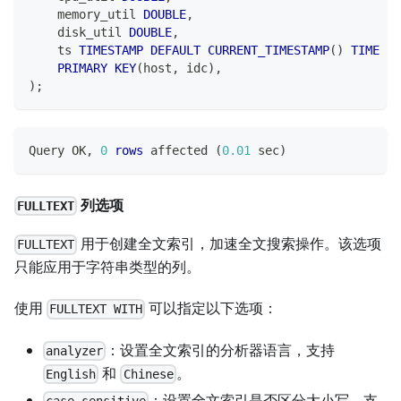
    memory_util 
DOUBLE
,
    disk_util 
DOUBLE
,
    ts 
TIMESTAMP
DEFAULT
CURRENT_TIMESTAMP
(
)
TIME
IN
PRIMARY
KEY
(
host
,
 idc
)
,
)
;
Query OK
,
0
rows
 affected 
(
0.01
 sec
)
列选项
FULLTEXT
用于创建全文索引，加速全文搜索操作。该选项
FULLTEXT
只能应用于字符串类型的列。
使用
可以指定以下选项：
FULLTEXT WITH
：设置全文索引的分析器语言，支持
analyzer
和
。
English
Chinese
：设置全文索引是否区分大小写，支