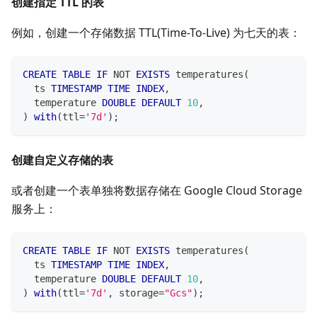
创建指定 TTL 的表
例如，创建一个存储数据 TTL(Time-To-Live) 为七天的表：
CREATE
TABLE
IF
NOT
EXISTS
 temperatures
(
  ts 
TIMESTAMP
TIME
INDEX
,
  temperature 
DOUBLE
DEFAULT
10
,
)
with
(
ttl
=
'7d'
)
;
创建自定义存储的表
或者创建一个表单独将数据存储在 Google Cloud Storage
服务上：
CREATE
TABLE
IF
NOT
EXISTS
 temperatures
(
  ts 
TIMESTAMP
TIME
INDEX
,
  temperature 
DOUBLE
DEFAULT
10
,
)
with
(
ttl
=
'7d'
,
 storage
=
"Gcs"
)
;