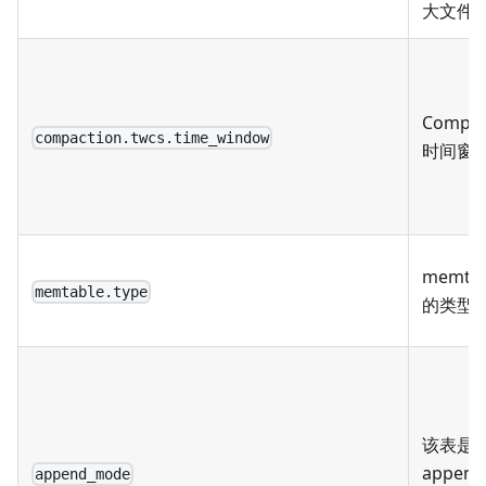
大文件
Compac
compaction.twcs.time_window
时间窗
memtab
memtable.type
的类型
该表是
append
append_mode