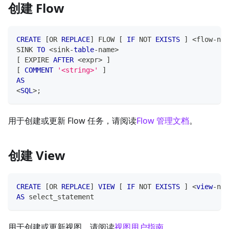
创建 Flow
CREATE
[
OR
REPLACE
]
 FLOW 
[
IF
NOT
EXISTS
]
<
flow
-
nam
SINK 
TO
<
sink
-
table
-
name
>
[
 EXPIRE 
AFTER
<
expr
>
]
[
COMMENT
'<string>'
]
AS
<
SQL
>
;
用于创建或更新 Flow 任务，请阅读
Flow 管理文档
。
创建 View
CREATE
[
OR
REPLACE
]
VIEW
[
IF
NOT
EXISTS
]
<
view
-
nam
AS
 select_statement
用于创建或更新视图，请阅读
视图用户指南
。