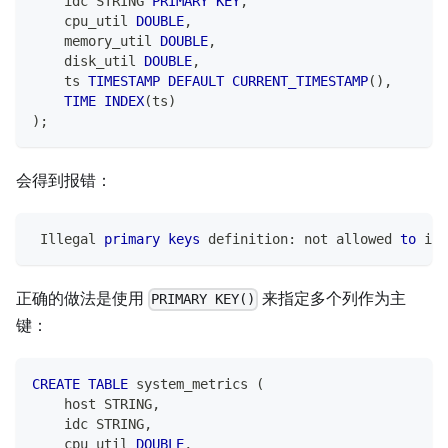
    idc STRING 
PRIMARY
KEY
,
    cpu_util 
DOUBLE
,
    memory_util 
DOUBLE
,
    disk_util 
DOUBLE
,
    ts 
TIMESTAMP
DEFAULT
CURRENT_TIMESTAMP
(
)
,
TIME
INDEX
(
ts
)
)
;
会得到报错：
 Illegal 
primary
keys
 definition: 
not
 allowed 
to
 inl
正确的做法是使用
来指定多个列作为主
PRIMARY KEY()
键：
CREATE
TABLE
 system_metrics 
(
    host STRING
,
    idc STRING
,
    cpu_util 
DOUBLE
,