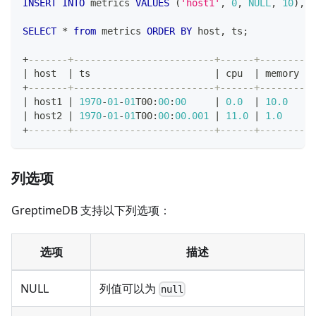
INSERT
INTO
 metrics 
VALUES
(
'host1'
,
0
,
NULL
,
10
)
,
(
SELECT
*
from
 metrics 
ORDER
BY
 host
,
 ts
;
+
-------+-------------------------+------+--------+
|
 host  
|
 ts                      
|
 cpu  
|
 memory 
|
+
-------+-------------------------+------+--------+
|
 host1 
|
1970
-
01
-
01
T00:
00
:
00
|
0.0
|
10.0
|
|
 host2 
|
1970
-
01
-
01
T00:
00
:
00.001
|
11.0
|
1.0
|
+
-------+-------------------------+------+--------+
列选项
GreptimeDB 支持以下列选项：
选项
描述
NULL
列值可以为
null