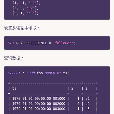
(
1
,
-
1
,
's1'
)
,
(
2
,
0
,
's2'
)
,
(
3
,
1
,
's3'
)
;
设置从读副本读取：
SET
 READ_PREFERENCE 
=
'follower'
;
查询数据：
SELECT
*
FROM
 foo 
ORDER
BY
 ts
;
+
----------------------------+------+------+
|
 ts                         
|
 i    
|
 s    
|
+
----------------------------+------+------+
|
1970
-
01
-
01
00
:
00
:
00.001000
|
-
1
|
 s1   
|
|
1970
-
01
-
01
00
:
00
:
00.002000
|
0
|
 s2   
|
|
1970
-
01
-
01
00
:
00
:
00.003000
|
1
|
 s3   
|
+
----------------------------+------+------+