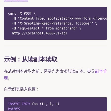
curl -X POST \
  -H "Content-Type: application/x-www-form-urlencode
  -H "X-Greptime-Read-Preference: follower" \
  -d "sql=select * from monitoring" \
  http://localhost:4000/v1/sql
示例：从读副本读取
在从读副本读取之前，需要先为表添加读副本。参见
副本管
理
。
向示例表插入数据：
INSERT
INTO
 foo 
(
ts
,
 i
,
 s
)
VALUES