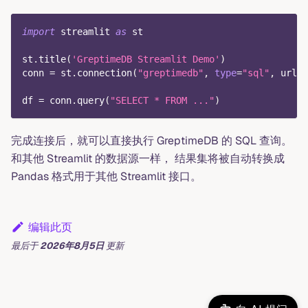
import
 streamlit 
as
 st
st
.
title
(
'GreptimeDB Streamlit Demo'
)
conn 
=
 st
.
connection
(
"greptimedb"
,
type
=
"sql"
,
 url
=
"
df 
=
 conn
.
query
(
"SELECT * FROM ..."
)
完成连接后，就可以直接执行 GreptimeDB 的 SQL 查询。
和其他 Streamlit 的数据源一样， 结果集将被自动转换成
Pandas 格式用于其他 Streamlit 接口。
编辑此页
最后
于
2026年8月5日
更新