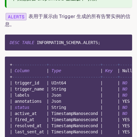
表用于展示由 Trigger 生成的所有告警实例的信
ALERTS
息。
DESC
TABLE
 INFORMATION_SCHEMA
.
ALERTS
;
+
--------------+---------------------+------+------+
|
Column
|
Type
|
Key
|
Null
|
+
--------------+---------------------+------+------+
|
 trigger_id   
|
 UInt64              
|
|
NO
|
|
 trigger_name 
|
 String              
|
|
NO
|
|
 labels       
|
 Json                
|
|
NO
|
|
 annotations  
|
 Json                
|
|
 YES  
|
|
status
|
 String              
|
|
NO
|
|
 active_at    
|
 TimestampNanosecond 
|
|
NO
|
|
 fired_at     
|
 TimestampNanosecond 
|
|
 YES  
|
|
 resolved_at  
|
 TimestampNanosecond 
|
|
 YES  
|
|
 last_sent_at 
|
 TimestampNanosecond 
|
|
 YES  
|