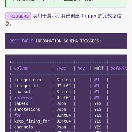
表用于展示所有已创建 Trigger 的元数据信
TRIGGERS
息。
DESC
TABLE
 INFORMATION_SCHEMA
.
TRIGGERS
;
+
-----------------+--------+------+------+---------+
|
Column
|
Type
|
Key
|
Null
|
Default
|
+
-----------------+--------+------+------+---------+
|
 trigger_name    
|
 String 
|
|
NO
|
|
|
 trigger_id      
|
 UInt64 
|
|
NO
|
|
|
 raw_sql         
|
 String 
|
|
NO
|
|
|
interval
|
 UInt64 
|
|
NO
|
|
|
 labels          
|
 Json   
|
|
 YES  
|
|
|
 annotations     
|
 Json   
|
|
 YES  
|
|
|
for
|
 UInt64 
|
|
 YES  
|
|
|
 keep_firing_for 
|
 UInt64 
|
|
 YES  
|
|
|
 channels        
|
 Json   
|
|
 YES  
|
|