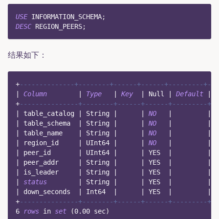
USE
 INFORMATION_SCHEMA
;
DESC
 REGION_PEERS
;
结果如下：
+
--------------+--------+------+------+---------+---
|
Column
|
Type
|
Key
|
Null
|
Default
|
 S
+
---------------+--------+------+------+---------+--
|
 table_catalog 
|
 String 
|
|
NO
|
|
 F
|
 table_schema  
|
 String 
|
|
NO
|
|
 F
|
 table_name    
|
 String 
|
|
NO
|
|
 F
|
 region_id     
|
 UInt64 
|
|
NO
|
|
 F
|
 peer_id       
|
 UInt64 
|
|
 YES  
|
|
 F
|
 peer_addr     
|
 String 
|
|
 YES  
|
|
 F
|
 is_leader     
|
 String 
|
|
 YES  
|
|
 F
|
status
|
 String 
|
|
 YES  
|
|
 F
|
 down_seconds  
|
 Int64  
|
|
 YES  
|
|
 F
+
---------------+--------+------+------+---------+--
6
rows
in
set
(
0.00
 sec
)