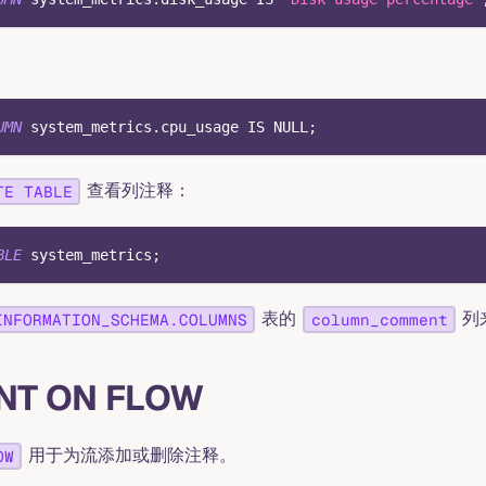
UMN
 system_metrics
.
cpu_usage 
IS
NULL
;
查看列注释：
TE TABLE
BLE
 system_metrics
;
表的
列
INFORMATION_SCHEMA.COLUMNS
column_comment
T ON FLOW
用于为流添加或删除注释。
OW