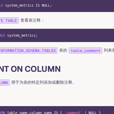
LE
 system_metrics 
IS
NULL
;
查看表注释：
TE TABLE
BLE
 system_metrics
;
表的
列来
INFORMATION_SCHEMA.TABLES
table_comment
T ON COLUMN
用于为表的特定列添加或删除注释。
LUMN
UMN
 table_name
.
column_name 
IS
 { 
'comment'
|
NULL
 }