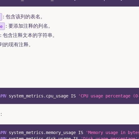
: 包含该列的表名。
: 要添加注释的列名。
e
: 包含注释文本的字符串。
除列的现有注释。
UMN
 system_metrics
.
cpu_usage 
IS
'CPU usage percentage (0
：
UMN
 system_metrics
.
memory_usage 
IS
'Memory usage in byte
UMN
 system_metrics
.
disk_usage 
IS
'Disk usage percentage'