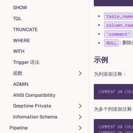
SHOW
table_name
TQL
column_nam
TRUNCATE
'comment'
WHERE
: 删
NULL
WITH
示例
Trigger 语法
函数
为列添加注释：
ADMIN
COMMENT
ON
COL
ANSI Compatibility
Greptime Private
为多个列添加注释
Information Schema
COMMENT
ON
COL
Pipeline
COMMENT
ON
COL