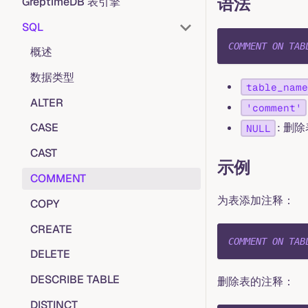
语法
GreptimeDB 表引擎
SQL
COMMENT
ON
TAB
概述
数据类型
table_name
ALTER
'comment'
: 删
CASE
NULL
CAST
示例
COMMENT
为表添加注释：
COPY
CREATE
COMMENT
ON
TAB
DELETE
DESCRIBE TABLE
删除表的注释：
DISTINCT