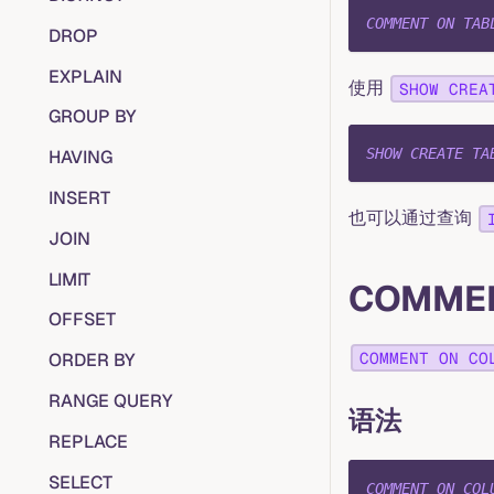
COMMENT
ON
TAB
DROP
EXPLAIN
使用
SHOW CREA
GROUP BY
SHOW
CREATE
TA
HAVING
INSERT
也可以通过查询
JOIN
LIMIT
COMMEN
OFFSET
COMMENT ON CO
ORDER BY
RANGE QUERY
语法
REPLACE
SELECT
COMMENT
ON
COL