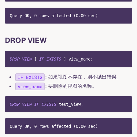
Query OK, 0 rows affected (0.00 sec)
DROP VIEW
DROP
VIEW
[
IF
EXISTS
]
 view_name
;
: 如果视图不存在，则不抛出错误。
IF EXISTS
: 要删除的视图的名称。
view_name
DROP
VIEW
IF
EXISTS
 test_view
;
Query OK, 0 rows affected (0.00 sec)