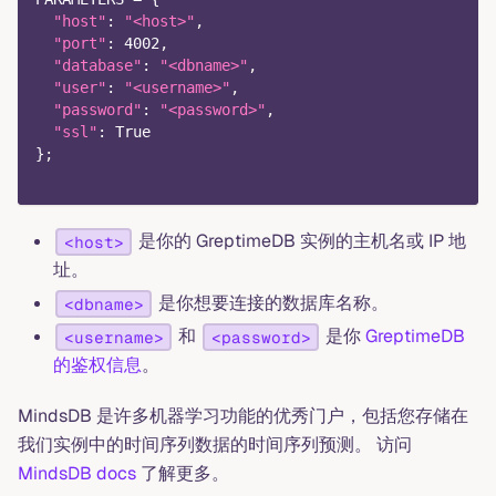
"host"
: 
"<host>"
,
"port"
: 
4002
,
"database"
: 
"<dbname>"
,
"user"
: 
"<username>"
,
"password"
: 
"<password>"
,
"ssl"
: 
True
}
;
是你的 GreptimeDB 实例的主机名或 IP 地
<host>
址。
是你想要连接的数据库名称。
<dbname>
和
是你
GreptimeDB
<username>
<password>
的鉴权信息
。
MindsDB 是许多机器学习功能的优秀门户，包括您存储在
我们实例中的时间序列数据的时间序列预测。 访问
MindsDB docs
了解更多。