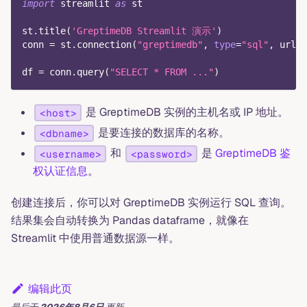
import
 streamlit 
as
 st
st
.
title
(
'GreptimeDB Streamlit 演示'
)
conn 
=
 st
.
connection
(
"greptimedb"
,
type
=
"sql"
,
 url
=
"
df 
=
 conn
.
query
(
"SELECT * FROM ..."
)
是 GreptimeDB 实例的主机名或 IP 地址。
<host>
是要连接的数据库的名称。
<dbname>
和
是
GreptimeDB 鉴
<username>
<password>
权认证信息
。
创建连接后，你可以对 GreptimeDB 实例运行 SQL 查询。
结果集会自动转换为 Pandas dataframe，就像在
Streamlit 中使用普通数据源一样。
编辑此页