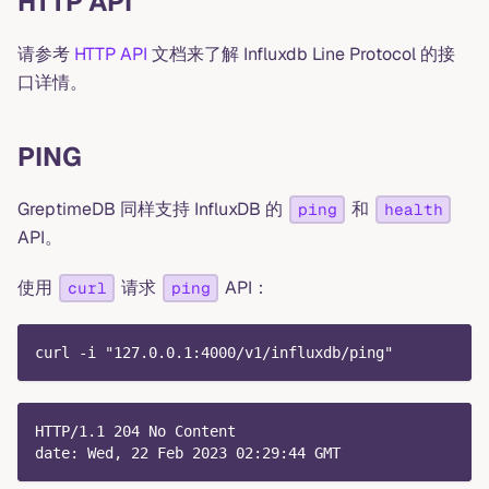
HTTP API
请参考
HTTP API
文档来了解 Influxdb Line Protocol 的接
口详情。
PING
GreptimeDB 同样支持 InfluxDB 的
和
ping
health
API。
使用
请求
API：
curl
ping
curl -i "127.0.0.1:4000/v1/influxdb/ping"
HTTP/1.1 204 No Content
date: Wed, 22 Feb 2023 02:29:44 GMT