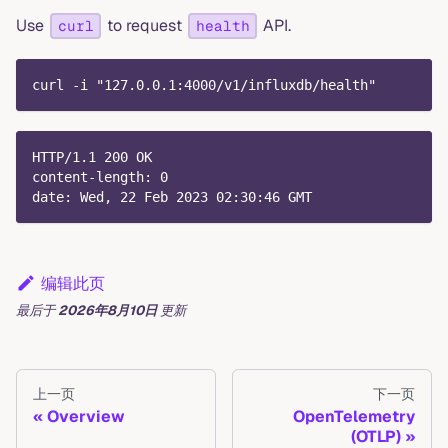
Use
to request
API.
curl
health
curl -i "127.0.0.1:4000/v1/influxdb/health"
HTTP/1.1 200 OK
content-length: 0
date: Wed, 22 Feb 2023 02:30:46 GMT
编辑此页
最后
于
2026年8月10日
更新
上一页
下一页
Overview
OpenTelemetry
(OTLP)