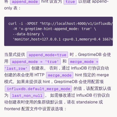
将
hint 设置为
以创建 append-
append_mode
true
only 表：
curl -i -XPOST "http://localhost:4000/v1/influxdb/wr
  -H 'x-greptime-hint-append_mode: true' \
  --data-binary \
  'monitor,host=127.0.0.1 cpu=0.1,memory=0.4 1667446
当显式提供
时，GreptimeDB 会使
append_mode=true
用
和
append_mode = 'true'
merge_mode =
创建表。 否则，通过 InfluxDB 行协议自动
'last_row'
创建的表会使用 HTTP
hint 指定的 merge
merge_mode
模式。如果未提供该 hint，GreptimeDB 会使用配置项
的值，该配置默认值
influxdb.default_merge_mode
为
。 如需修改通过 InfluxDB 行协议自
last_non_null
动创建表时使用的集群级默认值，请在 standalone 或
frontend 配置文件中设置该选项：