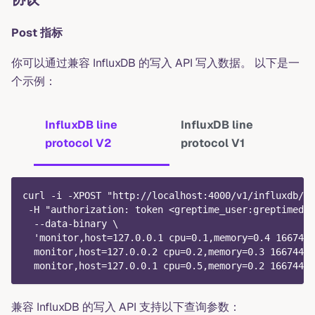
Post 指标
你可以通过兼容 InfluxDB 的写入 API 写入数据。 以下是一
个示例：
InfluxDB line
InfluxDB line
protocol V2
protocol V1
curl -i -XPOST "http://localhost:4000/v1/influxdb/a
 -H "authorization: token <greptime_user:greptimedb_
  --data-binary \
  'monitor,host=127.0.0.1 cpu=0.1,memory=0.4 1667446
  monitor,host=127.0.0.2 cpu=0.2,memory=0.3 16674467
  monitor,host=127.0.0.1 cpu=0.5,memory=0.2 16674467
兼容 InfluxDB 的写入 API 支持以下查询参数：