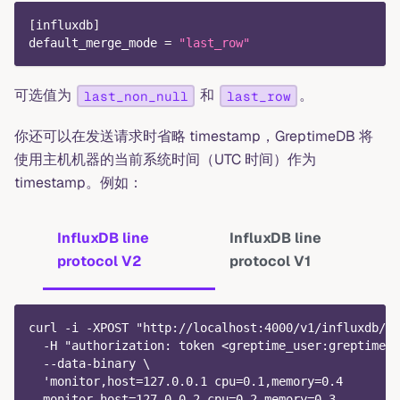
[
influxdb
]
default_merge_mode
=
"last_row"
可选值为
和
。
last_non_null
last_row
你还可以在发送请求时省略 timestamp，GreptimeDB 将
使用主机机器的当前系统时间（UTC 时间）作为
timestamp。例如：
InfluxDB line
InfluxDB line
protocol V2
protocol V1
curl -i -XPOST "http://localhost:4000/v1/influxdb/ap
  -H "authorization: token <greptime_user:greptimedb
  --data-binary \
  'monitor,host=127.0.0.1 cpu=0.1,memory=0.4
  monitor,host=127.0.0.2 cpu=0.2,memory=0.3