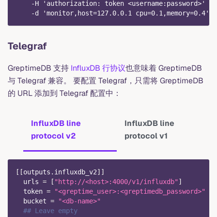
    -H 'authorization: token <username:password>' \
    -d 'monitor,host=127.0.0.1 cpu=0.1,memory=0.4'
Telegraf
GreptimeDB 支持
InfluxDB 行协议
也意味着 GreptimeDB
与 Telegraf 兼容。 要配置 Telegraf，只需将 GreptimeDB
的 URL 添加到 Telegraf 配置中：
InfluxDB line
InfluxDB line
protocol v2
protocol v1
[
[
outputs.influxdb_v2
]
]
urls
=
[
"http://<host>:4000/v1/influxdb"
]
token
=
"<greptime_user>:<greptimedb_password>"
bucket
=
"<db-name>"
## Leave empty