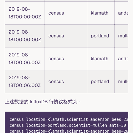
2019-08-
census
klamath
ander
18T00:00:00Z
2019-08-
census
portland
mullen
18T00:00:00Z
2019-08-
census
klamath
ander
18T00:06:00Z
2019-08-
census
portland
mullen
18T00:06:00Z
上述数据的 InfluxDB 行协议格式为：
census,location=klamath,scientist=anderson bees=23 1
census,location=portland,scientist=mullen ants=30 15
census,location=klamath,scientist=anderson bees=28 1