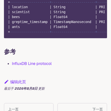
+
--------------------+----------------------+------
|
 location           
|
 String               
|
 PRI  
|
|
 scientist          
|
 String               
|
 PRI  
|
|
 bees               
|
 Float64              
|
|
|
 greptime_timestamp 
|
 TimestampNanosecond  
|
 PRI  
|
|
 ants               
|
 Float64              
|
|
+
--------------------+----------------------+------
参考
InfluxDB Line protocol
编辑此页
最后
于
2026年8月8日
更新
上一页
下一页