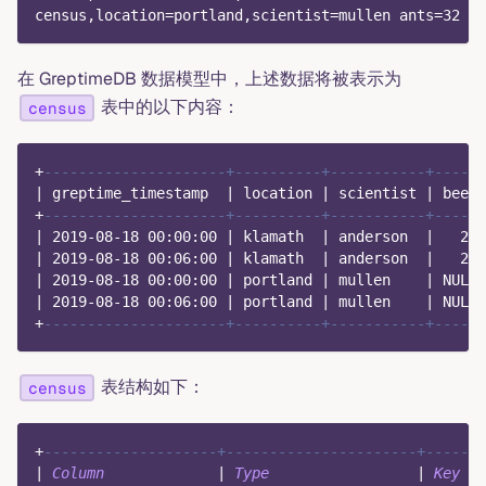
census,location=portland,scientist=mullen ants=32 15
在 GreptimeDB 数据模型中，上述数据将被表示为
表中的以下内容：
census
+
---------------------+----------+-----------+------
|
 greptime_timestamp  
|
 location 
|
 scientist 
|
 bees 
+
---------------------+----------+-----------+------
|
2019
-
08
-
18
00
:
00
:
00
|
 klamath  
|
 anderson  
|
23
|
2019
-
08
-
18
00
:
06
:
00
|
 klamath  
|
 anderson  
|
28
|
2019
-
08
-
18
00
:
00
:
00
|
 portland 
|
 mullen    
|
NULL
|
2019
-
08
-
18
00
:
06
:
00
|
 portland 
|
 mullen    
|
NULL
+
---------------------+----------+-----------+------
表结构如下：
census
+
--------------------+----------------------+------
|
Column
|
Type
|
Key
|