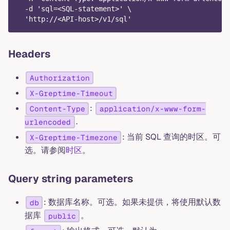
  -d 'sql=<SQL-statement>' \
  'http://<API-host>/v1/sql'
Headers
Authorization
X-Greptime-Timeout
:
Content-Type
application/x-www-form-
.
urlencoded
: 当前 SQL 查询的时区。可
X-Greptime-Timezone
选。请参阅
时区
。
Query string parameters
: 数据库名称。可选。如果未提供，将使用默认数
db
据库
。
public