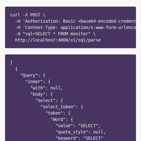
curl -X POST \
  -H 'Authorization: Basic <base64-encoded-credentia
  -H 'Content-Type: application/x-www-form-urlencode
  -d "sql=SELECT * FROM monitor" \
  http://localhost:4000/v1/sql/parse
[
  {
    "Query": {
      "inner": {
        "with": null,
        "body": {
          "Select": {
            "select_token": {
              "token": {
                "Word": {
                  "value": "SELECT",
                  "quote_style": null,
                  "keyword": "SELECT"