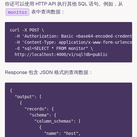
你还可以使用 HTTP API 执行其他 SQL 语句。例如，从
表中查询数据：
monitor
curl -X POST \
  -H 'Authorization: Basic <base64-encoded-credentia
  -H 'Content-Type: application/x-www-form-urlencode
  -d "sql=SELECT * FROM monitor" \
  http://localhost:4000/v1/sql?db=public
Response 包含 JSON 格式的查询数据：
{
  "output": [
    {
      "records": {
        "schema": {
          "column_schemas": [
            {
              "name": "host",