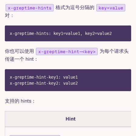
格式为逗号分隔的
x-greptime-hints
key=value
对：
x-greptime-hints: key1=value1, key2=value2
你也可以使用
为每个请求头
x-greptime-hint-<key>
传递一个 hint：
x-greptime-hint-key1: value1
x-greptime-hint-key2: value2
支持的 hints：
Hint