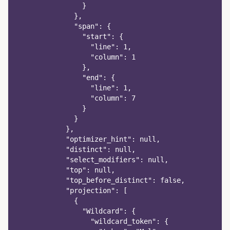
                }
              },
              "span": {
                "start": {
                  "line": 1,
                  "column": 1
                },
                "end": {
                  "line": 1,
                  "column": 7
                }
              }
            },
            "optimizer_hint": null,
            "distinct": null,
            "select_modifiers": null,
            "top": null,
            "top_before_distinct": false,
            "projection": [
              {
                "Wildcard": {
                  "wildcard_token": {