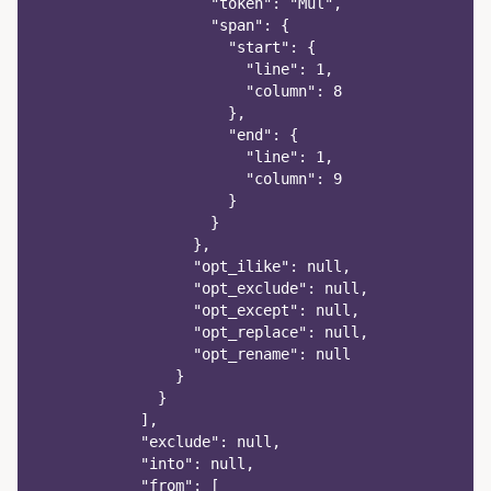
                    "token": "Mul",
                    "span": {
                      "start": {
                        "line": 1,
                        "column": 8
                      },
                      "end": {
                        "line": 1,
                        "column": 9
                      }
                    }
                  },
                  "opt_ilike": null,
                  "opt_exclude": null,
                  "opt_except": null,
                  "opt_replace": null,
                  "opt_rename": null
                }
              }
            ],
            "exclude": null,
            "into": null,
            "from": [