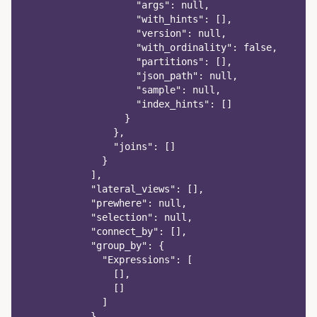
                    "args": null,
                    "with_hints": [],
                    "version": null,
                    "with_ordinality": false,
                    "partitions": [],
                    "json_path": null,
                    "sample": null,
                    "index_hints": []
                  }
                },
                "joins": []
              }
            ],
            "lateral_views": [],
            "prewhere": null,
            "selection": null,
            "connect_by": [],
            "group_by": {
              "Expressions": [
                [],
                []
              ]
            },