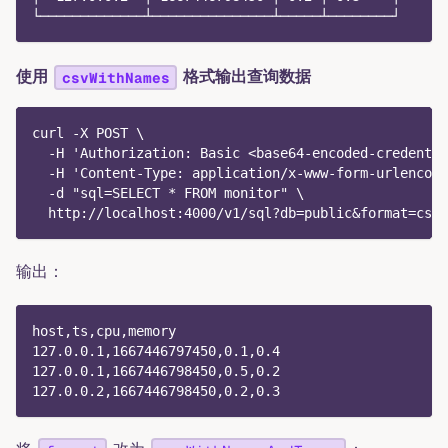
└─────────────┴───────────────┴─────┴────────┘
使用
格式输出查询数据
csvWithNames
curl -X POST \
  -H 'Authorization: Basic <base64-encoded-credentia
  -H 'Content-Type: application/x-www-form-urlencode
  -d "sql=SELECT * FROM monitor" \
  http://localhost:4000/v1/sql?db=public&format=csvW
输出：
host,ts,cpu,memory
127.0.0.1,1667446797450,0.1,0.4
127.0.0.1,1667446798450,0.5,0.2
127.0.0.2,1667446798450,0.2,0.3