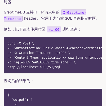
时区
GreptimeDB 支持 HTTP 请求中的
X-Greptime-
header。 它用于为当前 SQL 查询指定时区。
Timezone
例如，以下请求使用时区
进行查询：
+1:00
curl -X POST \
-H 'Authorization: Basic <base64-encoded-credentials
-H 'X-Greptime-Timezone: +1:00' \
-H 'Content-Type: application/x-www-form-urlencoded'
-d 'sql=SHOW VARIABLES time_zone;' \
http://localhost:4000/v1/sql
查询后的结果为：
{
  "output": [
    {