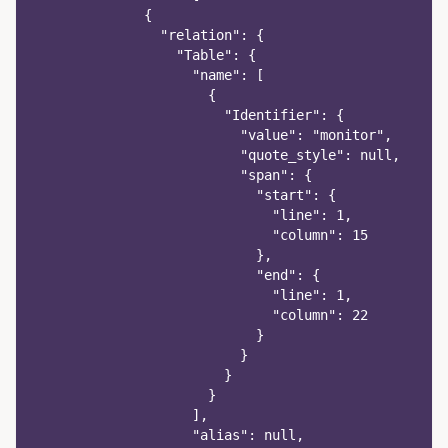
              {
                "relation": {
                  "Table": {
                    "name": [
                      {
                        "Identifier": {
                          "value": "monitor",
                          "quote_style": null,
                          "span": {
                            "start": {
                              "line": 1,
                              "column": 15
                            },
                            "end": {
                              "line": 1,
                              "column": 22
                            }
                          }
                        }
                      }
                    ],
                    "alias": null,