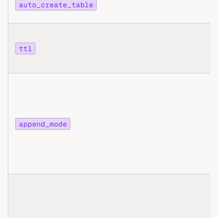
auto_create_table
ttl
append_mode