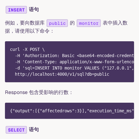
语句
INSERT
例如，要向数据库
的
表中插入数
public
monitor
据，请使用以下命令：
curl -X POST \
  -H 'Authorization: Basic <base64-encoded-credentia
  -H 'Content-Type: application/x-www-form-urlencode
  -d 'sql=INSERT INTO monitor VALUES ("127.0.0.1", 1
  http://localhost:4000/v1/sql?db=public
Response 包含受影响的行数：
{"output":[{"affectedrows":3}],"execution_time_ms":1
语句
SELECT