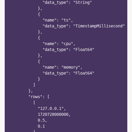
              "data_type": "String"
            },
            {
              "name": "ts",
              "data_type": "TimestampMillisecond"
            },
            {
              "name": "cpu",
              "data_type": "Float64"
            },
            {
              "name": "memory",
              "data_type": "Float64"
            }
          ]
        },
        "rows": [
          [
            "127.0.0.1",
            1720728000000,
            0.5,
            0.1