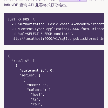
InfluxDB 查询 API 兼容格式获取输出。
curl -X POST \
  -H 'Authorization: Basic <base64-encoded-credentia
  -H 'Content-Type: application/x-www-form-urlencode
  -d "sql=SELECT * FROM monitor" \
  http://localhost:4000/v1/sql?db=public&format=infl
{
  "results": [
    {
      "statement_id": 0,
      "series": [
        {
          "name": "",
          "columns": [
            "host",
            "ts",
            "cpu",