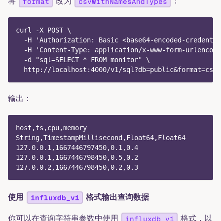
将
改为
：
format
csvWithNamesAndTypes
curl -X POST \
  -H 'Authorization: Basic <base64-encoded-credentia
  -H 'Content-Type: application/x-www-form-urlencode
  -d "sql=SELECT * FROM monitor" \
  http://localhost:4000/v1/sql?db=public&format=csvW
输出：
host,ts,cpu,memory
String,TimestampMillisecond,Float64,Float64
127.0.0.1,1667446797450,0.1,0.4
127.0.0.1,1667446798450,0.5,0.2
127.0.0.2,1667446798450,0.2,0.3
使用
格式输出查询数据
influxdb_v1
你可以在查询字符串参数中使用
格式，以
influxdb_v1