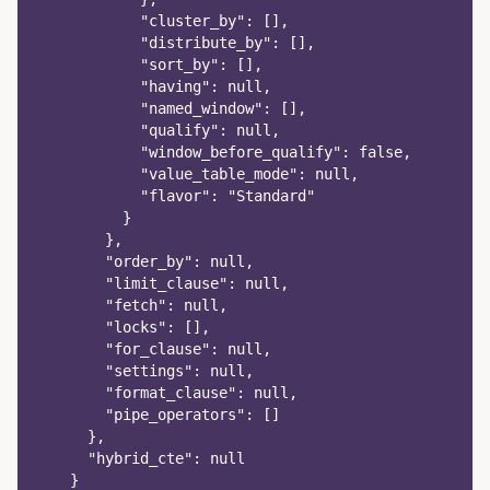
            "cluster_by": [],
            "distribute_by": [],
            "sort_by": [],
            "having": null,
            "named_window": [],
            "qualify": null,
            "window_before_qualify": false,
            "value_table_mode": null,
            "flavor": "Standard"
          }
        },
        "order_by": null,
        "limit_clause": null,
        "fetch": null,
        "locks": [],
        "for_clause": null,
        "settings": null,
        "format_clause": null,
        "pipe_operators": []
      },
      "hybrid_cte": null
    }