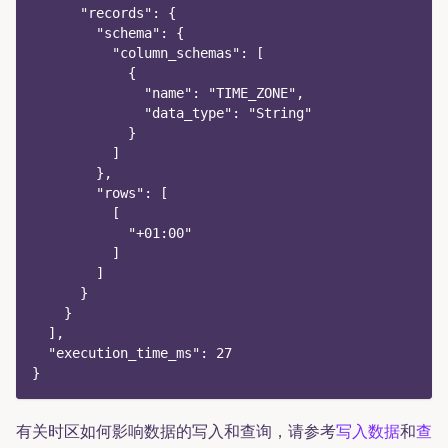
      "records": {
        "schema": {
          "column_schemas": [
            {
              "name": "TIME_ZONE",
              "data_type": "String"
            }
          ]
        },
        "rows": [
          [
            "+01:00"
          ]
        ]
      }
    }
  ],
  "execution_time_ms": 27
}
有关时区如何影响数据的写入和查询，请参考
写入数据
和
查