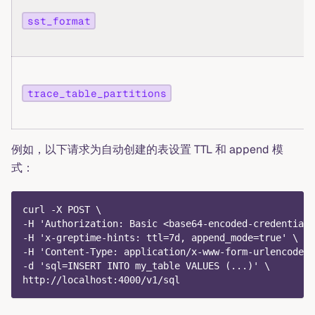
sst_format
trace_table_partitions
例如，以下请求为自动创建的表设置 TTL 和 append 模
式：
curl -X POST \
-H 'Authorization: Basic <base64-encoded-credentials
-H 'x-greptime-hints: ttl=7d, append_mode=true' \
-H 'Content-Type: application/x-www-form-urlencoded'
-d 'sql=INSERT INTO my_table VALUES (...)' \
http://localhost:4000/v1/sql