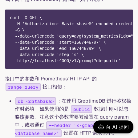
curl -X GET \
  -H 'Authorization: Basic <base64-encoded-credentia
  -G \
  --data-urlencode 'query=avg(system_metrics{idc="id
  --data-urlencode 'start=1667446797' \
  --data-urlencode 'end=1667446799' \
  --data-urlencode 'step=1s' \
  'http://localhost:4000/v1/promql?db=public'
接口中的参数和 Prometheus' HTTP API 的
接口相似：
range_query
：在使用 GreptimeDB 进行鉴权操
db=<database>
作时必填，如果使用的是
数据库则可以忽
public
略该参数。注意这个参数需要被设置在 query param
中，或者通过
--header 'x-greptime-db-name:
向 AI 提问
设置在 HTTP 请求头中。
<database name>'