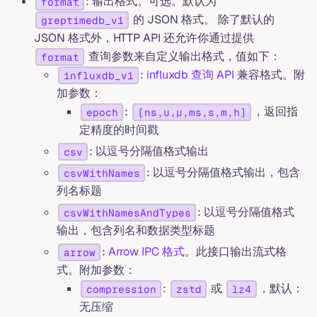
: 输出格式。可选。默认为
format
的 JSON 格式。 除了默认的
greptimedb_v1
JSON 格式外，HTTP API 还允许你通过提供
查询参数来自定义输出格式，值如下：
format
:
influxdb 查询 API
兼容格式。附
influxdb_v1
加参数：
:
，返回指
epoch
[ns,u,µ,ms,s,m,h]
定精度的时间戳
: 以逗号分隔值格式输出
csv
: 以逗号分隔值格式输出，包含
csvWithNames
列名标题
: 以逗号分隔值格式
csvWithNamesAndTypes
输出，包含列名和数据类型标题
:
Arrow IPC 格式
。此接口输出流式格
arrow
式。附加参数：
:
或
，默认：
compression
zstd
lz4
无压缩