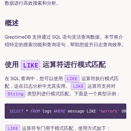
数据进行高效搜索和分析。
概述
GreptimeDB 支持通过 SQL 语句灵活查询数据。本节将介
绍特定的搜索功能和查询语句，帮助您提升日志查询效率。
使用
运算符进行模式匹配
LIKE
在 SQL 查询中，您可以使用
运算符执行模式匹
LIKE
配，这在日志分析中尤其实用。
运算符支持对
LIKE
类型列进行模式匹配。下面是一个典型示例：
String
SELECT
*
FROM
 logs 
WHERE
 message 
LIKE
'%error%'
OR
 m
运算符专门用于模式匹配，使用方式如下：
LIKE