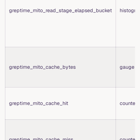
greptime_mito_read_stage_elapsed_bucket
histogr
greptime_mito_cache_bytes
gauge
greptime_mito_cache_hit
counter
greptime_mito_cache_miss
counter