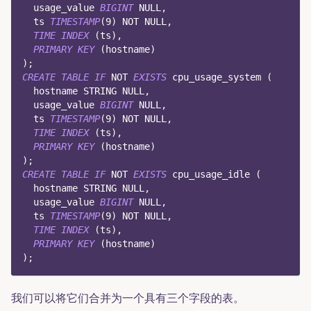
  usage_value 
BIGINT
NULL
,
  ts 
TIMESTAMP
(
9
)
NOT
NULL
,
TIME
INDEX
(
ts
)
,
PRIMARY
KEY
(
hostname
)
)
;
CREATE
TABLE
IF
NOT
EXISTS
 cpu_usage_system 
(
  hostname STRING 
NULL
,
  usage_value 
BIGINT
NULL
,
  ts 
TIMESTAMP
(
9
)
NOT
NULL
,
TIME
INDEX
(
ts
)
,
PRIMARY
KEY
(
hostname
)
)
;
CREATE
TABLE
IF
NOT
EXISTS
 cpu_usage_idle 
(
  hostname STRING 
NULL
,
  usage_value 
BIGINT
NULL
,
  ts 
TIMESTAMP
(
9
)
NOT
NULL
,
TIME
INDEX
(
ts
)
,
PRIMARY
KEY
(
hostname
)
)
;
我们可以将它们合并为一个具有三个字段的表。