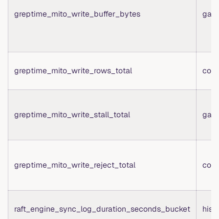
greptime_mito_write_buffer_bytes
gau
greptime_mito_write_rows_total
coun
greptime_mito_write_stall_total
gau
greptime_mito_write_reject_total
coun
raft_engine_sync_log_duration_seconds_bucket
hist