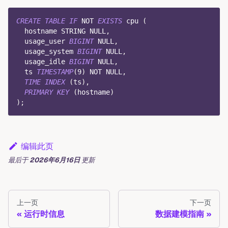
CREATE
TABLE
IF
NOT
EXISTS
 cpu 
(
  hostname STRING 
NULL
,
  usage_user 
BIGINT
NULL
,
  usage_system 
BIGINT
NULL
,
  usage_idle 
BIGINT
NULL
,
  ts 
TIMESTAMP
(
9
)
NOT
NULL
,
TIME
INDEX
(
ts
)
,
PRIMARY
KEY
(
hostname
)
)
;
编辑此页
最后
于
2026年6月16日
更新
上一页
下一页
运行时信息
数据建模指南