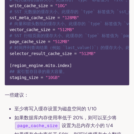
write_cache_size
=
"10G"
# SST 元数据的缓存大小。此缓存的 `type` 标签值为 `sst_me
sst_meta_cache_size
=
"128MB"
# 向量和箭头数组的缓存大小。此缓存的 `type` 标签值为 `vect
vector_cache_size
=
"512MB"
# SST 行组页面的缓存大小。此缓存的 `type` 标签值为 `page
page_cache_size
=
"512MB"
# 时间序列查询结果（例如 `last_value()`）的缓存大小。此缓存的 
selector_result_cache_size
=
"512MB"
[
region_engine.mito.index
]
## 索引暂存目录的最大容量。
staging_size
=
"10GB"
一些建议：
至少将写入缓存设置为磁盘空间的 1/10
如果数据库内存使用率低于 20%，则可以至少将
设置为总内存大小的 1/4
page_cache_size