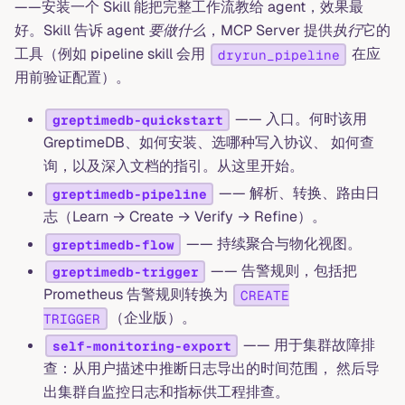
——安装一个 Skill 能把完整工作流教给 agent，效果最
好。Skill 告诉 agent
要做什么
，MCP Server 提供
执行
它的
工具（例如 pipeline skill 会用
在应
dryrun_pipeline
用前验证配置）。
—— 入口。何时该用
greptimedb-quickstart
GreptimeDB、如何安装、选哪种写入协议、 如何查
询，以及深入文档的指引。从这里开始。
—— 解析、转换、路由日
greptimedb-pipeline
志（Learn → Create → Verify → Refine）。
—— 持续聚合与物化视图。
greptimedb-flow
—— 告警规则，包括把
greptimedb-trigger
Prometheus 告警规则转换为
CREATE
（企业版）。
TRIGGER
—— 用于集群故障排
self-monitoring-export
查：从用户描述中推断日志导出的时间范围， 然后导
出集群自监控日志和指标供工程排查。