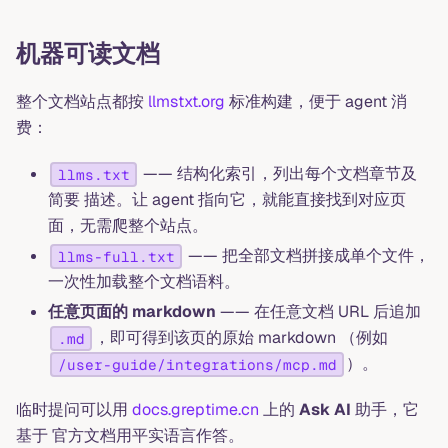
机器可读文档
整个文档站点都按
llmstxt.org
标准构建，便于 agent 消
费：
—— 结构化索引，列出每个文档章节及
llms.txt
简要 描述。让 agent 指向它，就能直接找到对应页
面，无需爬整个站点。
—— 把全部文档拼接成单个文件，
llms-full.txt
一次性加载整个文档语料。
任意页面的 markdown
—— 在任意文档 URL 后追加
，即可得到该页的原始 markdown （例如
.md
）。
/user-guide/integrations/mcp.md
临时提问可以用
docs.greptime.cn
上的
Ask AI
助手，它
基于 官方文档用平实语言作答。