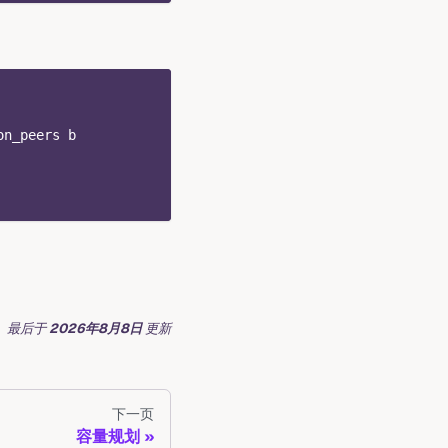
on_peers b
最后
于
2026年8月8日
更新
下一页
容量规划