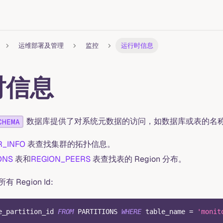
运维部署及管理
监控
运行时信息
时信息
数据库提供了对系统元数据的访问，如数据库或表的名
CHEMA
R_INFO
表查找集群的拓扑信息。
ONS
表和
REGION_PEERS
表查找表的 Region 分布。
Region Id:
e_partition_id 
FROM
 PARTITIONS 
WHERE
 table_name 
=
'monit