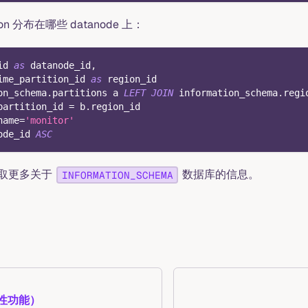
n 分布在哪些 datanode 上：
id 
as
 datanode_id
,
ime_partition_id 
as
 region_id
on_schema
.
partitions a 
LEFT
JOIN
 information_schema
.
regi
partition_id 
=
 b
.
region_id
name
=
'monitor'
ode_id 
ASC
取更多关于
数据库的信息。
INFORMATION_SCHEMA
性功能）