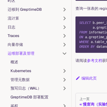
时区
查询一张表的 regio
迁移到 GreptimeDB
流计算
SELECT
 b
.
peer_
日志
       a
.
grept
FROM
 informati
Traces
ON
 a
.
greptime_
WHERE
 a
.
table_
向量存储
ORDER
BY
 datan
运维部署及管理
请阅读
参考文档
获
概述
Kubernetes
编辑此页
管理元数据
预写日志（WAL）
GreptimeDB 部署配置
上一页
慢查询（实验
鉴权