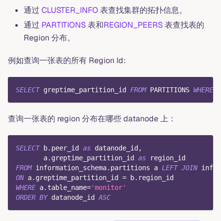
通过
CLUSTER_INFO
表查找集群的拓扑信息。
通过
PARTITIONS
表和
REGION_PEERS
表查找表的
Region 分布。
例如查询一张表的所有 Region Id:
SELECT
 greptime_partition_id 
FROM
 PARTITIONS 
WHERE
 t
查询一张表的 region 分布在哪些 datanode 上：
SELECT
 b
.
peer_id 
as
 datanode_id
,
       a
.
greptime_partition_id 
as
 region_id
FROM
 information_schema
.
partitions a 
LEFT
JOIN
 infor
ON
 a
.
greptime_partition_id 
=
 b
.
region_id
WHERE
 a
.
table_name
=
'monitor'
ORDER
BY
 datanode_id 
ASC