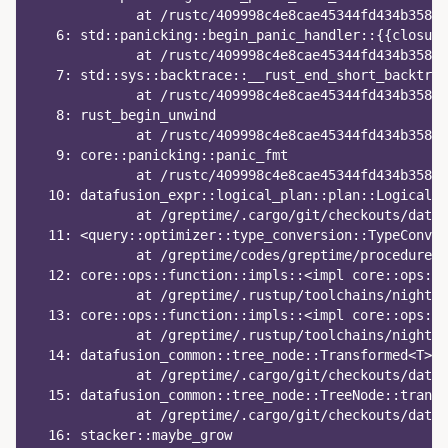
             at /rustc/409998c4e8cae45344fd434b358b6
   6: std::panicking::begin_panic_handler::{{closure
             at /rustc/409998c4e8cae45344fd434b358b6
   7: std::sys::backtrace::__rust_end_short_backtrac
             at /rustc/409998c4e8cae45344fd434b358b6
   8: rust_begin_unwind
             at /rustc/409998c4e8cae45344fd434b358b6
   9: core::panicking::panic_fmt
             at /rustc/409998c4e8cae45344fd434b358b6
  10: datafusion_expr::logical_plan::plan::LogicalPl
             at /greptime/.cargo/git/checkouts/dataf
  11: <query::optimizer::type_conversion::TypeConver
             at /greptime/codes/greptime/procedure-t
  12: core::ops::function::impls::<impl core::ops::f
             at /greptime/.rustup/toolchains/nightly
  13: core::ops::function::impls::<impl core::ops::
             at /greptime/.rustup/toolchains/nightly
  14: datafusion_common::tree_node::Transformed<T>::
             at /greptime/.cargo/git/checkouts/dataf
  15: datafusion_common::tree_node::TreeNode::trans
             at /greptime/.cargo/git/checkouts/dataf
  16: stacker::maybe_grow