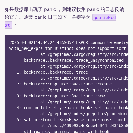
如果数据库出现了 panic ，则建议收集 panic 的日志反馈
给官方。通常 panic 日志如下，关键字为
panicked
：
at
2025-04-02T14:44:24.485935Z ERROR common_telemetry::
with_new_exprs for Distinct does not support sort ex
             at /greptime/.cargo/registry/src/index.
      backtrace::backtrace::trace_unsynchronized
             at /greptime/.cargo/registry/src/index.
   1: backtrace::backtrace::trace
             at /greptime/.cargo/registry/src/index.
   2: backtrace::capture::Backtrace::create
             at /greptime/.cargo/registry/src/index.
   3: backtrace::capture::Backtrace::new
             at /greptime/.cargo/registry/src/index.
   4: common_telemetry::panic_hook::set_panic_hook::
             at /greptime/codes/greptime/procedure-t
   5: <alloc::boxed::Box<F,A> as core::ops::function
             at /rustc/409998c4e8cae45344fd434b358b6
      std::panicking::rust_panic_with_hook