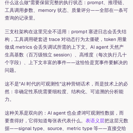
什么这么做"需要保留完整的执行状态：prompt、推理链、
工具调用参数、memory 状态、质量评分——全部在一条可
查询的记录里。
三支柱架构在这里完全不适用：prompt 塞进日志会丢失结
构，工具调用硬套进 trace 对动态行为太僵硬，token 用量
做成 metrics 会丢失调试所需的上下文。AI agent 天然产
生高基数（百万级独立 session）、高维度（每次执行几十
个字段）、上下文丰富的事件——这恰恰是宽事件要解决的
问题。
这不是"AI 时代的可观测性"这种营销话术，而是技术上的必
然：非确定性系统需要细粒度、结构化、可追溯的分析能
力。
这种关系是双向的：AI agent 也会
查询
可观测性数据，而
要查得好，它得知道每张表代表什么。
表语义层
把这层元数
据——signal type、source、metric type 等——直接交给