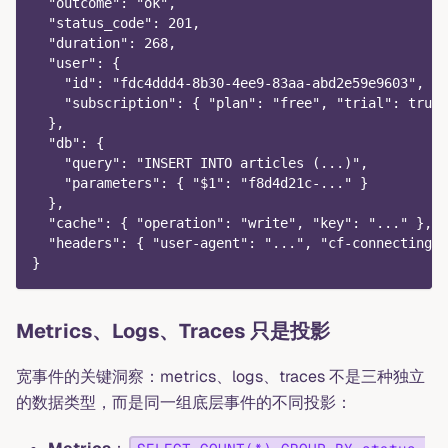
  "outcome": "ok",
  "status_code": 201,
  "duration": 268,
  "user": {
    "id": "fdc4ddd4-8b30-4ee9-83aa-abd2e59e9603",
    "subscription": { "plan": "free", "trial": true 
  },
  "db": {
    "query": "INSERT INTO articles (...)",
    "parameters": { "$1": "f8d4d21c-..." }
  },
  "cache": { "operation": "write", "key": "..." },
  "headers": { "user-agent": "...", "cf-connecting-i
}
Metrics、Logs、Traces 只是投影
宽事件的关键洞察：metrics、logs、traces 不是三种独立
的数据类型，而是同一组底层事件的不同投影：