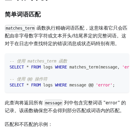
简单词语匹配
函数执行精确词语匹配，这意味着它只会匹
matches_term
配由非字母数字字符或文本开头/结尾界定的完整词语。这
对于在日志中查找特定的错误消息或状态码特别有用。
-- 使用 matches_term 函数
SELECT
*
FROM
 logs 
WHERE
 matches_term
(
message
,
'erro
-- 使用 @@ 操作符
SELECT
*
FROM
 logs 
WHERE
 message @@ 
'error'
;
此查询将返回所有
列中包含完整词语 "error" 的
message
记录。该函数确保您不会得到部分匹配或词语内的匹配。
匹配和不匹配的示例：