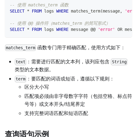
-- 使用 matches_term 函数
SELECT
*
FROM
 logs 
WHERE
 matches_term
(
message
,
'erro
-- 使用 @@ 操作符（matches_term 的简写形式）
SELECT
*
FROM
 logs 
WHERE
 message @@ 
'error'
OR
 messa
函数专门用于精确匹配，使用方式如下：
matches_term
：需要进行匹配的文本列，该列应包含
text
String
类型的文本数据。
：要匹配的词语或短语，遵循以下规则：
term
区分大小写
匹配项必须由非字母数字字符（包括空格、标点符
号等）或文本开头/结尾界定
支持完整词语匹配和短语匹配
查询语句示例