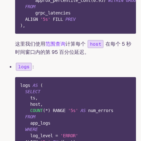
      approx_percentile_cont
(
0.95
)
WITHIN
GROUP
FROM
      grpc_latencies
  ALIGN 
'5s'
 FILL 
PREV
)
,
这里我们使用
范围查询
计算每个
在每个 5 秒
host
时间窗口内的第 95 百分位延迟。
:
logs
logs 
AS
(
SELECT
    ts
,
    host
,
COUNT
(
*
)
 RANGE 
'5s'
AS
 num_errors
FROM
    app_logs
WHERE
    log_level 
=
'ERROR'