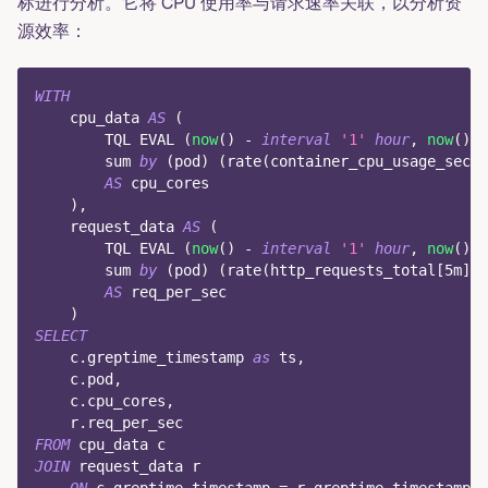
标进行分析。它将 CPU 使用率与请求速率关联，以分析资
源效率：
WITH
    cpu_data 
AS
(
        TQL EVAL 
(
now
(
)
-
interval
'1'
hour
,
now
(
)
,
        sum 
by
(
pod
)
(
rate
(
container_cpu_usage_secon
AS
 cpu_cores
)
,
    request_data 
AS
(
        TQL EVAL 
(
now
(
)
-
interval
'1'
hour
,
now
(
)
,
        sum 
by
(
pod
)
(
rate
(
http_requests_total
[
5
m
]
)
)
AS
 req_per_sec
)
SELECT
    c
.
greptime_timestamp 
as
 ts
,
    c
.
pod
,
    c
.
cpu_cores
,
    r
.
req_per_sec
FROM
 cpu_data c
JOIN
 request_data r
ON
 c
.
greptime_timestamp 
=
 r
.
greptime_timestamp