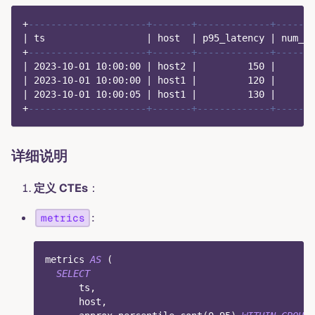
+
---------------------+-------+-------------+-------
|
 ts                  
|
 host  
|
 p95_latency 
|
 num_er
+
---------------------+-------+-------------+-------
|
2023
-
10
-
01
10
:
00
:
00
|
 host2 
|
150
|
|
2023
-
10
-
01
10
:
00
:
00
|
 host1 
|
120
|
|
2023
-
10
-
01
10
:
00
:
05
|
 host1 
|
130
|
+
---------------------+-------+-------------+-------
详细说明
定义 CTEs
：
:
metrics
metrics 
AS
(
SELECT
      ts
,
      host
,