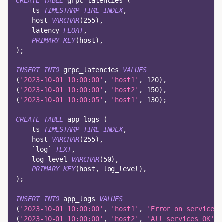
CREATE
TABLE
 grpc_latencies 
(
    ts 
TIMESTAMP
TIME
INDEX
,
    host 
VARCHAR
(
255
)
,
    latency 
FLOAT
,
PRIMARY
KEY
(
host
)
,
)
;
INSERT
INTO
 grpc_latencies 
VALUES
(
'2023-10-01 10:00:00'
,
'host1'
,
120
)
,
(
'2023-10-01 10:00:00'
,
'host2'
,
150
)
,
(
'2023-10-01 10:00:05'
,
'host1'
,
130
)
;
CREATE
TABLE
 app_logs 
(
    ts 
TIMESTAMP
TIME
INDEX
,
    host 
VARCHAR
(
255
)
,
`
log
`
TEXT
,
    log_level 
VARCHAR
(
50
)
,
PRIMARY
KEY
(
host
,
 log_level
)
,
)
;
INSERT
INTO
 app_logs 
VALUES
(
'2023-10-01 10:00:00'
,
'host1'
,
'Error on service'
,
(
'2023-10-01 10:00:00'
,
'host2'
,
'All services OK'
,