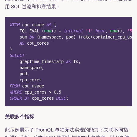
用 SQL 过滤和排序结果：
WITH
 cpu_usage 
AS
(
    TQL EVAL 
(
now
(
)
-
interval
'1'
hour
,
now
(
)
,
'5m'
    sum 
by
(
namespace
,
 pod
)
(
rate
(
container_cpu_usag
AS
 cpu_cores
)
SELECT
    greptime_timestamp 
as
 ts
,
    namespace
,
    pod
,
    cpu_cores
FROM
 cpu_usage
WHERE
 cpu_cores 
>
0.5
ORDER
BY
 cpu_cores 
DESC
;
关联多个指标
此示例展示了 PromQL 单独无法实现的能力：关联不同指