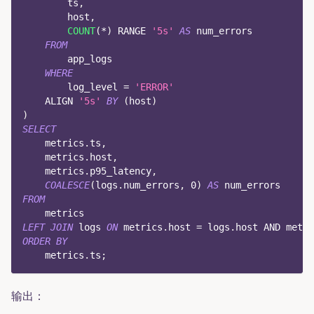
        ts
,
        host
,
COUNT
(
*
)
 RANGE 
'5s'
AS
 num_errors
FROM
        app_logs
WHERE
        log_level 
=
'ERROR'
    ALIGN 
'5s'
BY
(
host
)
)
SELECT
    metrics
.
ts
,
    metrics
.
host
,
    metrics
.
p95_latency
,
COALESCE
(
logs
.
num_errors
,
0
)
AS
 num_errors
FROM
    metrics
LEFT
JOIN
 logs 
ON
 metrics
.
host 
=
 logs
.
host 
AND
 metri
ORDER
BY
    metrics
.
ts
;
输出：