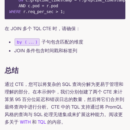
AND
 c
.
pod 
=
 r
.
pod
WHERE
 r
.
req_per_sec 
>
1
;
在 JOIN 多个 TQL CTE 时，请确保：
子句包含匹配的维度
by (...)
JOIN 条件包含时间戳和标签列
总结
通过 CTE，您可以将复杂的 SQL 查询分解为更易于管理和
理解的部分。在本示例中，我们分别创建了两个 CTE 来计
算第 95 百分位延迟和错误日志的数量，然后将它们合并到
最终查询中进行分析。CTE 中的 TQL 支持通过将 PromQL
风格的查询与 SQL 处理无缝集成来扩展这种能力。阅读更
多关于
WITH
和
TQL
的内容。