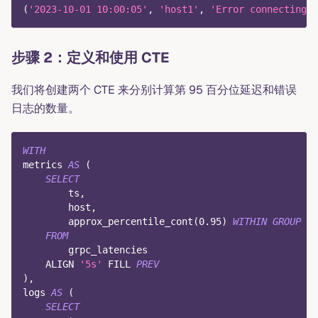
(
'2023-10-01 10:00:05'
,
'host1'
,
'Error connecting t
步骤 2：定义和使用 CTE
我们将创建两个 CTE 来分别计算第 95 百分位延迟和错误
日志的数量。
WITH
metrics 
AS
(
SELECT
        ts
,
        host
,
        approx_percentile_cont
(
0.95
)
WITHIN
GROUP
(
O
FROM
        grpc_latencies
    ALIGN 
'5s'
 FILL 
PREV
)
,
logs 
AS
(
SELECT