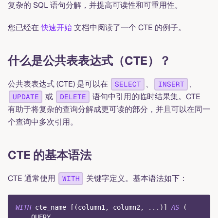
复杂的 SQL 语句分解，并提高可读性和可重用性。
您已经在
快速开始
文档中阅读了一个 CTE 的例子。
什么是公共表表达式（CTE）？
公共表表达式 (CTE) 是可以在
、
、
SELECT
INSERT
或
语句中引用的临时结果集。CTE
UPDATE
DELETE
有助于将复杂的查询分解成更可读的部分，并且可以在同一
个查询中多次引用。
CTE 的基本语法
CTE 通常使用
关键字定义。基本语法如下：
WITH
WITH
 cte_name 
[
(
column1
,
 column2
,
.
.
.
)
]
AS
(
    QUERY