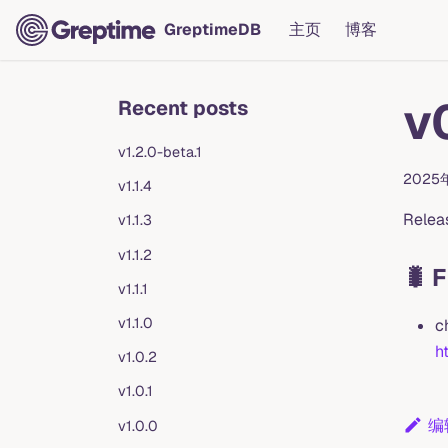
GreptimeDB
主页
博客
v0
Recent posts
v1.2.0-beta.1
2025
v1.1.4
Relea
v1.1.3
v1.1.2
🐛 
v1.1.1
v1.1.0
c
h
v1.0.2
v1.0.1
编
v1.0.0