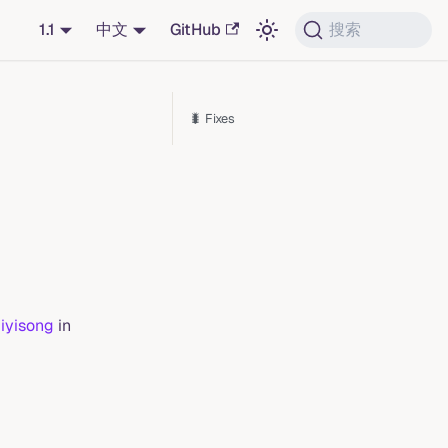
1.1
中文
GitHub
搜索
🐛 Fixes
iyisong
in