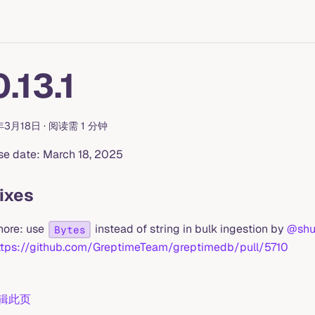
.13.1
年3月18日
·
阅读需 1 分钟
se date: March 18, 2025
Fixes
hore: use
instead of string in bulk ingestion by
@shu
Bytes
ttps://github.com/GreptimeTeam/greptimedb/pull/5710
辑此页