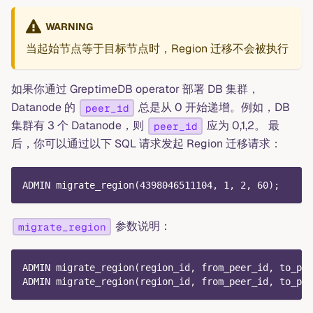
WARNING
当起始节点等于目标节点时，Region 迁移不会被执行
如果你通过 GreptimeDB operator 部署 DB 集群，
Datanode 的
总是从 0 开始递增。例如，DB
peer_id
集群有 3 个 Datanode，则
应为 0,1,2。 最
peer_id
后，你可以通过以下 SQL 请求发起 Region 迁移请求：
ADMIN migrate_region
(
4398046511104
,
1
,
2
,
60
)
;
参数说明：
migrate_region
ADMIN migrate_region
(
region_id
,
 from_peer_id
,
 to_pee
ADMIN migrate_region
(
region_id
,
 from_peer_id
,
 to_pee