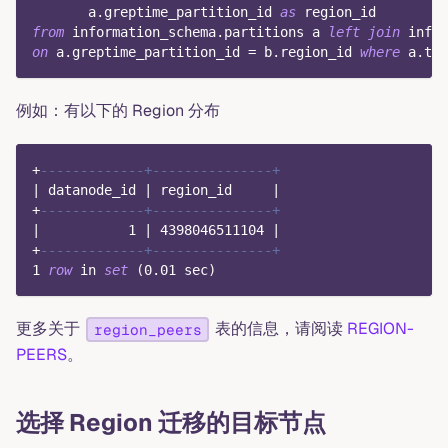
       a
.
greptime_partition_id 
as
 region_id
from
 information_schema
.
partitions a 
left
join
 infor
on
 a
.
greptime_partition_id 
=
 b
.
region_id 
where
 a
.
tab
例如：有以下的 Region 分布
+
-------------+---------------+
|
 datanode_id 
|
 region_id     
|
+
-------------+---------------+
|
1
|
4398046511104
|
+
-------------+---------------+
1
row
in
set
(
0.01
 sec
)
更多关于
表的信息，请阅读
REGION-
region_peers
PEERS
。
选择 Region 迁移的目标节点