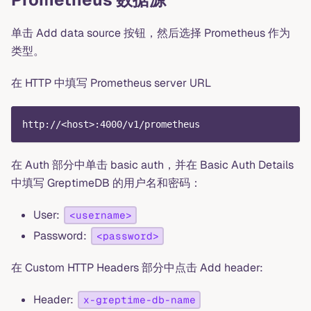
单击 Add data source 按钮，然后选择 Prometheus 作为
类型。
在 HTTP 中填写 Prometheus server URL
http://<host>:4000/v1/prometheus
在 Auth 部分中单击 basic auth，并在 Basic Auth Details
中填写 GreptimeDB 的用户名和密码：
User:
<username>
Password:
<password>
在 Custom HTTP Headers 部分中点击 Add header:
Header:
x-greptime-db-name