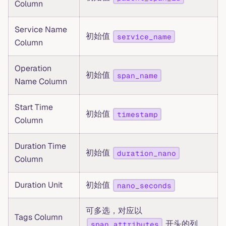
Column
Service Name
初始值
service_name
Column
Operation
初始值
span_name
Name Column
Start Time
初始值
timestamp
Column
Duration Time
初始值
duration_nano
Column
Duration Unit
初始值
nano_seconds
可多选，对应以
Tags Column
开头的列
span_attributes